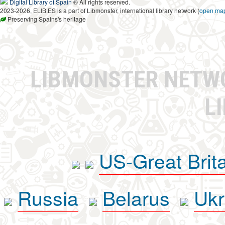
Digital Library of Spain
® All rights reserved.
2023-2026, ELIB.ES is a part of Libmonster, international library network (
open ma
Preserving Spains's heritage
LIBMONSTER NET
L
US-Great Brit
Russia
Belarus
Ukr