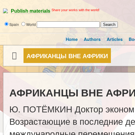
Share your works with the world!
Publish materials
Spain
World
Home
Authors
Articles
Bo
АФРИКАНЦЫ ВНЕ АФРИКИ
АФРИКАНЦЫ ВНЕ АФР
Ю. ПОТЁМКИН Доктор экономи
Возрастающие в последние де
международные перемещения 