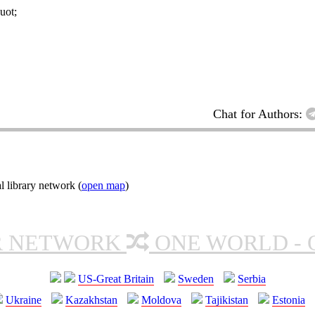
ot;
Chat for Authors:
l library network (
open map
)
R NETWORK
ONE WORLD - 
US-Great Britain
Sweden
Serbia
Ukraine
Kazakhstan
Moldova
Tajikistan
Estonia