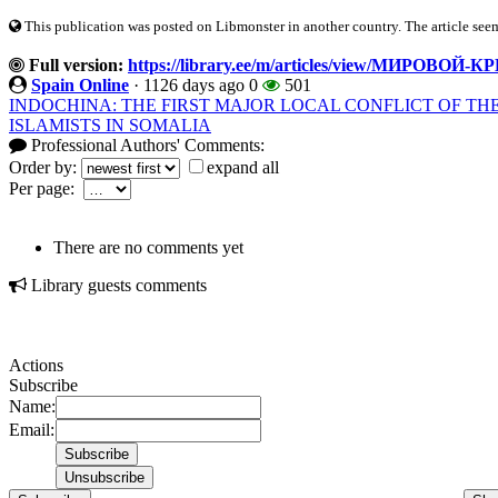
This publication was posted on Libmonster in another country. The article seeme
Full version:
https://library.ee/m/articles/view/МИРО
Spain Online
·
1126 days ago
0
501
INDOCHINA: THE FIRST MAJOR LOCAL CONFLICT OF THE 
ISLAMISTS IN SOMALIA
Professional Authors' Comments:
Order by:
expand all
Per page:
There are no comments yet
Library guests comments
Actions
Subscribe
Name:
Email: