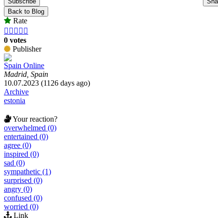
Subscribe
Sha
Back to Blog
Rate





0 votes
Publisher
Spain Online
Madrid, Spain
10.07.2023 (1126 days ago)
Archive
estonia
Your reaction?
overwhelmed (0)
entertained (0)
agree (0)
inspired (0)
sad (0)
sympathetic (1)
surprised (0)
angry (0)
confused (0)
worried (0)
Link