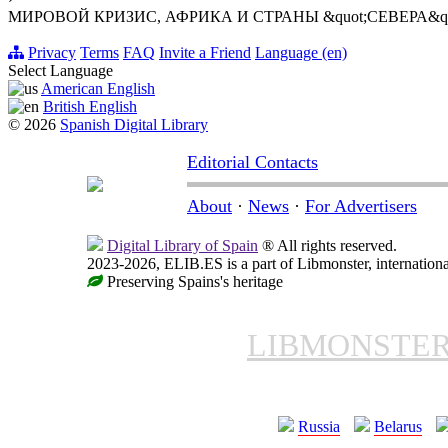
МИРОВОЙ КРИЗИС, АФРИКА И СТРАНЫ &quot;СЕВЕРА&qu
Privacy
Terms
FAQ
Invite a Friend
Language (en)
Select Language
American English
British English
© 2026
Spanish Digital Library
Editorial Contacts
About
·
News
·
For Advertisers
Digital Library of Spain
® All rights reserved.
2023-2026, ELIB.ES is a part of Libmonster, internationa
Preserving Spains's heritage
LIBMONSTE
Russia
Belarus