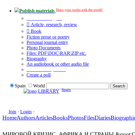
Share your works with the world!
Publish materials
Publication type?
Article, research, review
Book
Fiction prose or poetry
Personal journal entry
Photo Documents
Files: PDF\DOC\RAR\ZIP etc.
Biography
An audiobook or other audio file
Additional options:
Create a poll
Spain
World
Spain
LIBRARY
Join
·
Login
·
Home
Authors
Articles
Books
Photos
Files
Diaries
Biographi
МИРОВОЙ КРИЗИС, АФРИКА И СТРАНЫ &quot;С