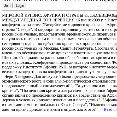
Join
Login
МИРОВОЙ КРИЗИС, АФРИКА И СТРАНЫ &quot;СЕВЕРА&qu
МЕЖДУНАРОДНАЯ КОНФЕРЕНЦИЯ 16 июня 2009 г. в Институ
конференция на тему: "Воздействие мирового кризиса на Афри
страны "Севера". В мероприятии приняли участие гости из стр
российские ученые, представители африканского дипкорпуса 
получилось интересным и насыщенным с точки зрения обмена
сегодняшнего дня - воздействию кризисных процессов на сов
российских ученых из Москвы, Санкт-Петербурга, Ярославля, а
мнение по обсуждаемой теме приехали известные в ученом мир
Швеции. Специалисты рассказали об особенностях кризиса в и
новых условиях. Конференция проводилась при содействии Фо
поддержку Институту Африки РАН, за которую институт выраж
ведущих-модераторов на конференции приняли участие ученые
- Чери Хендрикс. Для дискуссий были предложены следующие 
экономического роста и социально-политической стабильности
продовольственный и климатический", "Внутренняя и внешняя
кризиса", "Последствия кризиса для различных регионов Афр
организаций по преодолению кризиса: их воздействие на Афр
держав в условиях кризиса: изменения и последствия", "Африк
взаимозависимости глобальных Юга и Севера", "Нынешняя мод
дает ли кризис дополнительный импульс для этого?". ...
Read m
____________________