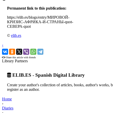
Permanent link to this publication:
https://elib.es/blogs/entry/МИРОВОЙ-
КРИЗИС-АФРИКА-И-СТРАНЫ-quot-
СЕВЕРА-quot
©
elib.es
‹
›
Share this article with friends
Library Partners
ELIB.ES - Spanish Digital Library
Create your author's collection of articles, books, author's works,
register as an author.
Home
›
Diaries
›