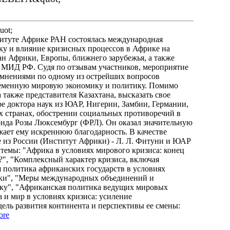
ot;
те Африке РАН состоялась международная
ку и влияние кризисных процессов в Африке на
ан Африки, Европы, ближнего зарубежья, а также
и МИД РФ. Судя по отзывам участников, мероприятие
 мнениями по одному из острейших вопросов
ременную мировую экономику и политику. Помимо
 также представителя Казахтана, высказать свое
е доктора наук из ЮАР, Нигерии, Замбии, Германии,
х странах, обострении социальных противоречий в
нда Розы Люксембург (ФРЛ). Он оказал значительную
ает ему искреннюю благодарность. В качестве
 из России (Институт Африки) - Л. Л. Фитуни и ЮАР
темы: "Африка в условиях мирового кризиса: конец
?", "Комплексный характер кризиса, включая
 политика африканских государств в условиях
ики", "Меры международных объединений и
ику", "Африканская политика ведущих мировых
а и мир в условиях кризиса: усиление
ель развития континента и перспективы ее смены:
ore