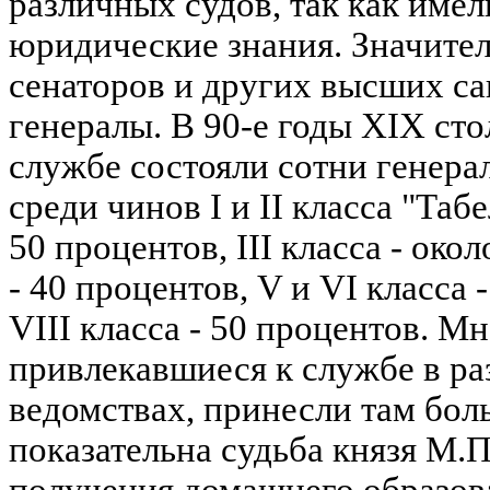
различных судов, так как име
юридические знания. Значител
сенаторов и других высших са
генералы. В 90-е годы XIX ст
службе состояли сотни генера
среди чинов I и II класса "Таб
50 процентов, III класса - око
- 40 процентов, V и VI класса -
VIII класса - 50 процентов. М
привлекавшиеся к службе в р
ведомствах, принесли там бол
показательна судьба князя М.П
получения домашнего образов