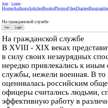
Join
·
Login
·
Home
Authors
Articles
Books
Photos
Files
Diaries
Biographi
На гражданской службе
Join
Login
На гражданской службе
В XVIII - XIX веках представ
в силу своих незаурядных спо
нередко привлекались к иным
службы, нежели военная. В то
оценивалась российским обще
офицеры считались людьми, с
эффективную работу в различ