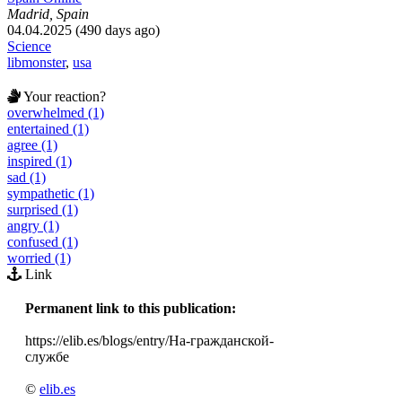
Madrid, Spain
04.04.2025 (490 days ago)
Science
libmonster
,
usa
Your reaction?
overwhelmed (1)
entertained (1)
agree (1)
inspired (1)
sad (1)
sympathetic (1)
surprised (1)
angry (1)
confused (1)
worried (1)
Link
Permanent link to this publication:
https://elib.es/blogs/entry/На-гражданской-
службе
©
elib.es