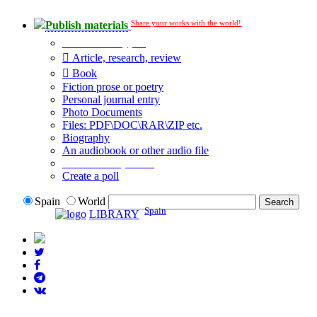
Share your works with the world!
Publish materials
Publication type?
Article, research, review
Book
Fiction prose or poetry
Personal journal entry
Photo Documents
Files: PDF\DOC\RAR\ZIP etc.
Biography
An audiobook or other audio file
Additional options:
Create a poll
Spain
World
Spain
LIBRARY