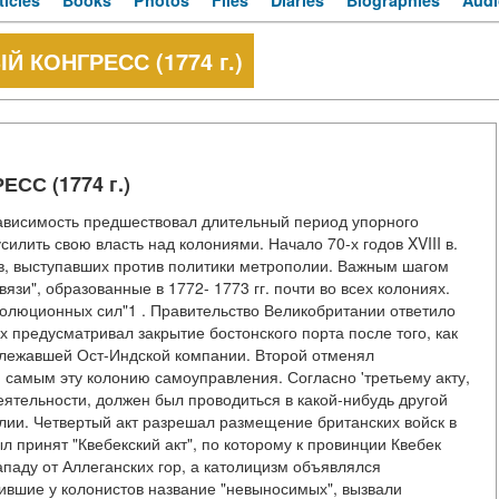
ticles
Books
Photos
Files
Diaries
Biographies
Audi
КОНГРЕСС (1774 г.)
С (1774 г.)
ависимость предшествовал длительный период упорного
илить свою власть над колониями. Начало 70-х годов XVIII в.
в, выступавших против политики метрополии. Важным шагом
язи", образованные в 1772- 1773 гг. почти во всех колониях.
волюционных сил"1 . Правительство Великобритании ответило
х предусматривал закрытие бостонского порта после того, как
адлежавшей Ост-Индской компании. Второй отменял
 самым эту колонию самоуправления. Согласно 'третьему акту,
ятельности, должен был проводиться в какой-нибудь другой
глии. Четвертый акт разрешал размещение британских войск в
принят "Квебекский акт", по которому к провинции Квебек
паду от Аллеганских гор, а католицизм объявлялся
ившие у колонистов название "невыносимых", вызвали