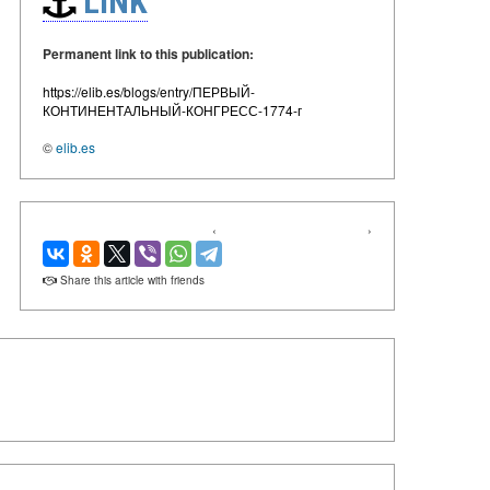
LINK
Permanent link to this publication:
https://elib.es/blogs/entry/ПЕРВЫЙ-
КОНТИНЕНТАЛЬНЫЙ-КОНГРЕСС-1774-г
©
elib.es
‹
›
Share this article with friends