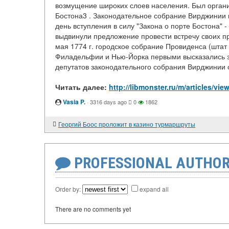
возмущение широких слоев населения. Был органи
Бостона3 . Законодательное собрание Вирджинии в
день вступления в силу "Закона о порте Бостона" -
выдвинули предложение провести встречу своих п
мая 1774 г. городское собрание Провиденса (штат 
Филадельфии и Нью-Йорка первыми высказались за
депутатов законодательного собрания Вирджинии 
Читать далее:
http://libmonster.ru/m/article
Vasia P.
·
3316 days ago
0
1862
Георгий Боос проложит в казино турмаршруты
PROFESSIONAL AUTHOR
Order by:
expand all
There are no comments yet