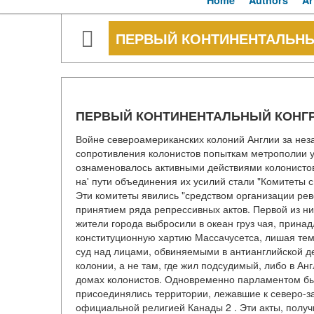
Home
Authors
Ar
ПЕРВЫЙ КОНТИНЕНТАЛЬНЫЙ 
ПЕРВЫЙ КОНТИНЕНТАЛЬНЫЙ КОНГРЕС
Войне североамериканских колоний Англии за нез
сопротивления колонистов попыткам метрополии ус
ознаменовалось активными действиями колонисто
на' пути объединения их усилий стали "Комитеты св
Эти комитеты явились "средством организации ре
принятием ряда репрессивных актов. Первой из ни
жители города выбросили в океан груз чая, прин
конституционную хартию Массачусетса, лишая тем
суд над лицами, обвиняемыми в антианглийской де
колонии, а не там, где жил подсудимый, либо в Ан
домах колонистов. Одновременно парламентом был 
присоединялись территории, лежавшие к северо-за
официальной религией Канады 2 . Эти акты, получ