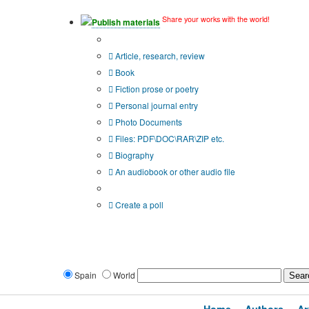
Share your works with the world!
Publish materials
Publication type?
Article, research, review
Book
Fiction prose or poetry
Personal journal entry
Photo Documents
Files: PDF\DOC\RAR\ZIP etc.
Biography
An audiobook or other audio file
Additional options:
Create a poll
Spain
World