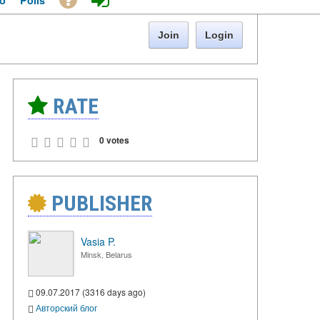
o
Polls
Join
Login
RATE
0 votes
PUBLISHER
Vasia P.
Minsk, Belarus
09.07.2017 (3316 days ago)
Авторский блог