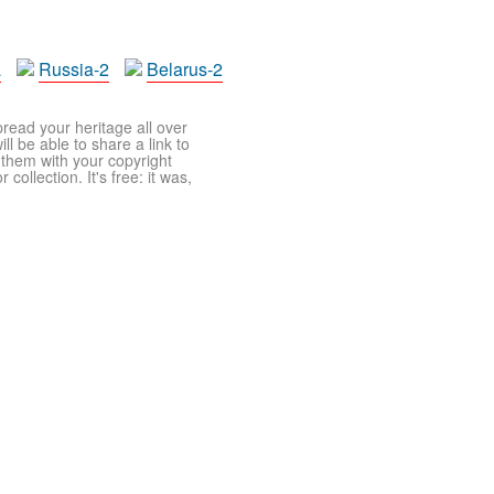
a
Russia-2
Belarus-2
pread your heritage all over
ll be able to share a link to
t them with your copyright
ollection. It's free: it was,