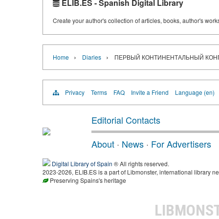
ELIB.ES - Spanish Digital Library
Create your author's collection of articles, books, author's wor
›
›
Home
Diaries
ПЕРВЫЙ КОНТИНЕНТАЛЬНЫЙ КОНГРЕ
Privacy
Terms
FAQ
Invite a Friend
Language (en)
Editorial Contacts
About
·
News
·
For Advertisers
Digital Library of Spain
® All rights reserved.
2023-2026, ELIB.ES is a part of Libmonster, international library ne
Preserving Spains's heritage
LIBMONS