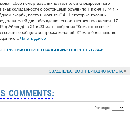
зован сбор пожертвований для жителей блокированного
 знак солидарности с бостонцами объявило 1 июня 1774 г. -
 "днем скорби, поста и молитвы" 4 . Некоторые колонии
редставителей для обсуждения сложившегося положения. 17
Род-Айленд), а 21 и 23 мая - собрания "Комитетов связи"
 созыв всеобщего конгресса колоний. 27 мая большинство
оценило...
Читать далее
s/view/ПЕРВЫЙ-КОНТИНЕНТАЛЬНЫЙ-КОНГРЕСС-1774-г
СВИДЕТЕЛЬСТВО ИНТЕРНАЦИОНАЛИСТА
S' COMMENTS:
Per page: