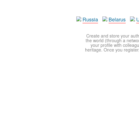
Russia
Belarus
U
Create and store your autho
the world (through a network
your profile with colleag
heritage. Once you register,