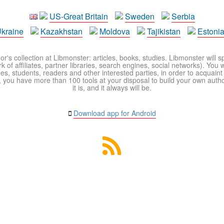
US-Great Britain
Sweden
Serbia
kraine
Kazakhstan
Moldova
Tajikistan
Estoni
r's collection at Libmonster: articles, books, studies. Libmonster will s
 of affiliates, partner libraries, search engines, social networks). You wi
ues, students, readers and other interested parties, in order to acquain
 you have more than 100 tools at your disposal to build your own author c
it is, and it always will be.
Download app for Android