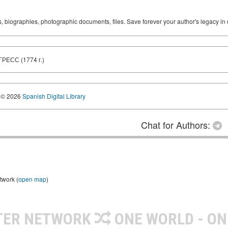
ks, biographies, photographic documents, files. Save forever your author's legacy in 
СС (1774 г.)
© 2026
Spanish Digital Library
Chat for Authors:
twork (
open map
)
TER NETWORK
ONE WORLD - ON