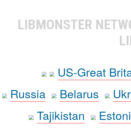
LIBMONSTER NET
L
US-Great Brit
Russia
Belarus
Ukr
Tajikistan
Eston