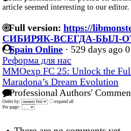
article seemed interesting to our editor.
Full version:
https://libmonst
СИБИРЯК-ВСЕГДА-БЫЛ
Spain Online
·
529 days ago
0
Реформа для нас
MMOexp FC 25: Unlock the Full 
Maradona’s Dream Evolution
Professional Authors' Commen
Order by:
expand all
Per page:
There are no comments yet