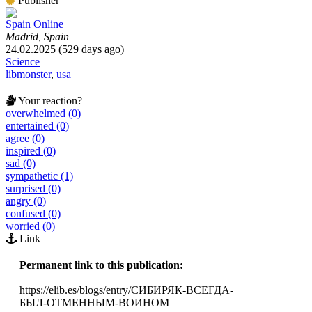
Publisher
Spain Online
Madrid, Spain
24.02.2025 (529 days ago)
Science
libmonster
,
usa
Your reaction?
overwhelmed (0)
entertained (0)
agree (0)
inspired (0)
sad (0)
sympathetic (1)
surprised (0)
angry (0)
confused (0)
worried (0)
Link
Permanent link to this publication:
https://elib.es/blogs/entry/СИБИРЯК-ВСЕГДА-
БЫЛ-ОТМЕННЫМ-ВОИНОМ