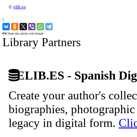
©
elib.es
‹
›
Share this article with friends
Library Partners
ELIB.ES - Spanish Digi
Create your author's collec
biographies, photographic 
legacy in digital form.
Cli