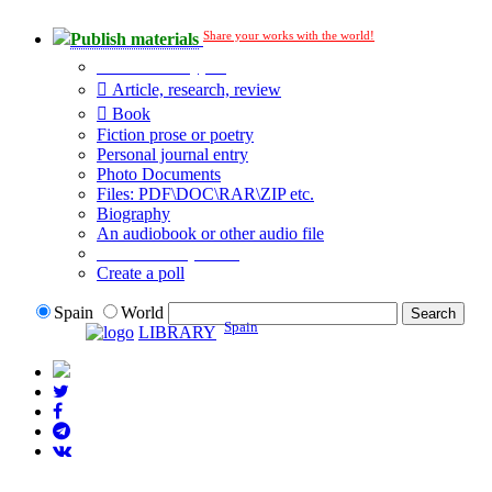
Share your works with the world!
Publish materials
Publication type?
Article, research, review
Book
Fiction prose or poetry
Personal journal entry
Photo Documents
Files: PDF\DOC\RAR\ZIP etc.
Biography
An audiobook or other audio file
Additional options:
Create a poll
Spain
World
Spain
LIBRARY