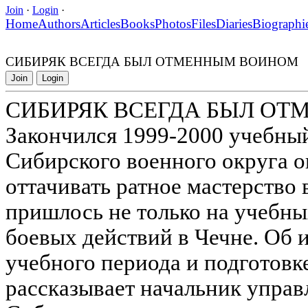
Join
·
Login
·
Home
Authors
Articles
Books
Photos
Files
Diaries
Biographi
СИБИРЯК ВСЕГДА БЫЛ ОТМЕННЫМ ВОИНОМ
Join
Login
СИБИРЯК ВСЕГДА БЫЛ О
Закончился 1999-2000 учебный
Сибирского военного округа 
оттачивать ратное мастерство
пришлось не только на учебных
боевых действий в Чечне. Об 
учебного периода и подготовк
рассказывает начальник управ