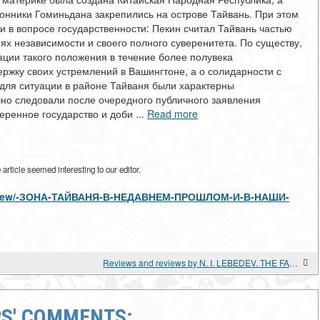
онники Гоминьдана закрепились на острове Тайвань. При этом
и в вопросе государственности: Пекин считал Тайвань частью
ях независимости и своего полного суверенитета. По существу,
ации такого положения в течение более полувека
ержку своих устремлений в Вашингтоне, а о солидарности с
 для ситуации в районе Тайваня были характерны
но следовали после очередного публичного заявления
еренное государство и доби ...
Read more
rticle seemed interesting to our editor.
cles/view/-ЗОНА-ТАЙВАНЯ-В-НЕДАВНЕМ-ПРОШЛОМ-И-В-НАШИ-
Reviews and reviews by N. I. LEBEDEV. THE FALL OF THE ANTONESCU DICTATORSHIP
S' COMMENTS: