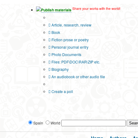
Share your works with the world!
Publish materials
Publication type?
Article, research, review
Book
Fiction prose or poetry
Personal journal entry
Photo Documents
Files: PDF\DOC\RAR\ZIP etc.
Biography
An audiobook or other audio file
Additional options:
Create a poll
Spain
World