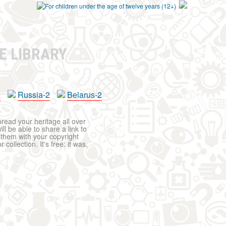
E LIBRARY
a
Russia-2
Belarus-2
pread your heritage all over
ll be able to share a link to
t them with your copyright
ollection. It's free: it was,