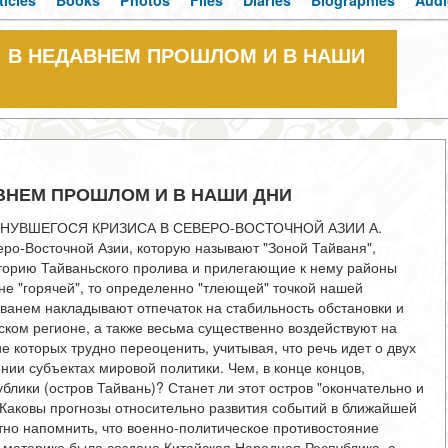
ticles
Books
Photos
Files
Diaries
Biographies
Audi
t; В НЕДАВНЕМ ПРОШЛОМ И В НАШИ
АВНЕМ ПРОШЛОМ И В НАШИ ДНИ
НУВШЕГОСЯ КРИЗИСА В СЕВЕРО-ВОСТОЧНОЙ АЗИИ А.
ро-Восточной Азии, которую называют "Зоной Тайваня",
торию Тайваньского пролива и прилегающие к нему районы
 не "горячей", то определенно "тлеющей" точкой нашей
анем накладывают отпечаток на стабильность обстановки и
ском регионе, а также весьма существенно воздействуют на
 которых трудно переоценить, учитывая, что речь идет о двух
ии субъектах мировой политики. Чем, в конце концов,
лики (остров Тайвань)? Станет ли этот остров "окончательно и
Каковы прогнозы относительно развития событий в ближайшей
тно напомнить, что военно-политическое противостояние
а материке была создана Китайская Народная Республика, а