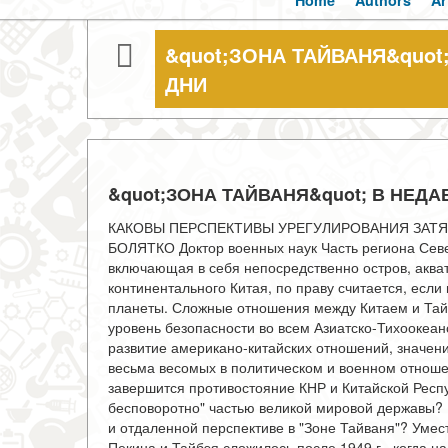
Home
Authors
Ar
&quot;ЗОНА ТАЙВАНЯ&quo
ДНИ
&quot;ЗОНА ТАЙВАНЯ&quot; В НЕД
КАКОВЫ ПЕРСПЕКТИВЫ УРЕГУЛИРОВАНИЯ ЗАТЯ
БОЛЯТКО Доктор военных наук Часть региона Севе
включающая в себя непосредственно остров, аква
континентального Китая, по праву считается, если
планеты. Сложные отношения между Китаем и Тайв
уровень безопасности во всем Азиатско-Тихоокеан
развитие американо-китайских отношений, значение
весьма весомых в политическом и военном отношен
завершится противостояние КНР и Китайской Респуб
бесповоротно" частью великой мировой державы? 
и отдаленной перспективе в "Зоне Тайваня"? Умес
Пекина и Тайбэя сложилось после 1949 г., когда н