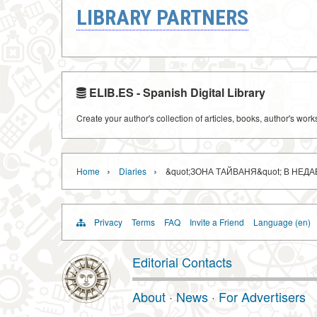
LIBRARY PARTNERS
ELIB.ES - Spanish Digital Library
Create your author's collection of articles, books, author's wor
›
›
Home
Diaries
&quot;ЗОНА ТАЙВАНЯ&quot; В НЕ
Privacy
Terms
FAQ
Invite a Friend
Language (en)
Editorial Contacts
About
·
News
·
For Advertisers