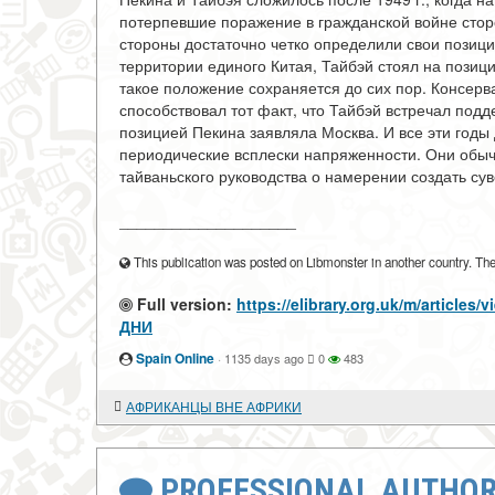
потерпевшие поражение в гражданской войне стор
стороны достаточно четко определили свои позици
территории единого Китая, Тайбэй стоял на позици
такое положение сохраняется до сих пор. Консерв
способствовал тот факт, что Тайбэй встречал подд
позицией Пекина заявляла Москва. И все эти годы
периодические всплески напряженности. Они обыч
тайваньского руководства о намерении создать сув
____________________
This publication was posted on Libmonster in another country. The a
Full version:
https://elibrary.org.uk/m/arti
ДНИ
Spain Online
·
1135 days ago
0
483
АФРИКАНЦЫ ВНЕ АФРИКИ
PROFESSIONAL AUTHOR