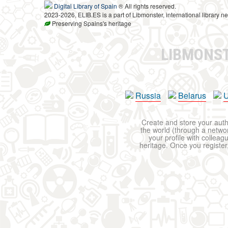
Digital Library of Spain
® All rights reserved.
2023-2026, ELIB.ES is a part of Libmonster, international library ne
Preserving Spains's heritage
LIBMONS
Russia
Belarus
U
Create and store your autho
the world (through a network
your profile with colleag
heritage. Once you register,