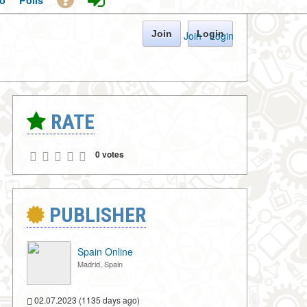
o
Polls
Join
Login
Join
·
Login
RATE
0 votes
PUBLISHER
Spain Online
Madrid, Spain
02.07.2023 (1135 days ago)