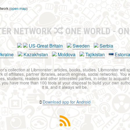
twork (
open map
)
TER NETWORK
ONE WORLD - ON
US-Great Britain
Sweden
Serbia
kraine
Kazakhstan
Moldova
Tajikistan
Estoni
r's collection at Libmonster: articles, books, studies. Libmonster will s
 of affiliates, partner libraries, search engines, social networks). You wi
ues, students, readers and other interested parties, in order to acquain
 you have more than 100 tools at your disposal to build your own author c
it is, and it always will be.
Download app for Android