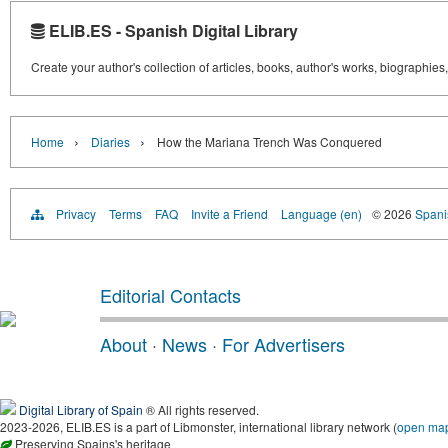
ELIB.ES - Spanish Digital Library
Create your author's collection of articles, books, author's works, biographies
›
›
Home
Diaries
How the Mariana Trench Was Conquered
Privacy
Terms
FAQ
Invite a Friend
Language (en)
© 2026
Spanis
Editorial Contacts
About
·
News
·
For Advertisers
Digital Library of Spain
® All rights reserved.
2023-2026, ELIB.ES is a part of Libmonster, international library network (
open ma
Preserving Spains's heritage