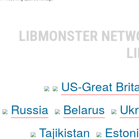
LIBMONSTER NET
L
US-Great Brit
Russia
Belarus
Ukr
Tajikistan
Eston