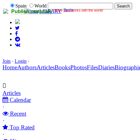
Spain
World
Spain
Share your works with the world!
LIBRARY
Publish materials
Join
·
Login
·
Home
Authors
Articles
Books
Photos
Files
Diaries
Biographi
Articles
Calendar
·
Recent
·
Top Rated
·