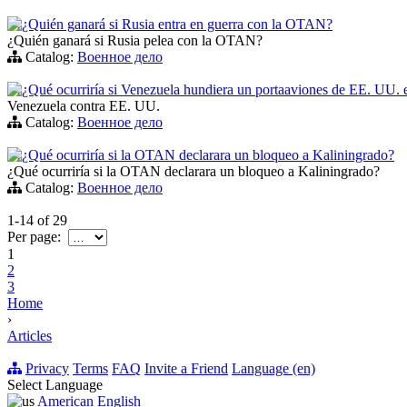
¿Quién ganará si Rusia entra en guerra con la OTAN?
¿Quién ganará si Rusia pelea con la OTAN?
Catalog:
Военное дело
¿Qué ocurriría si Venezuela hundiera un portaaviones de EE. UU. e
Venezuela contra EE. UU.
Catalog:
Военное дело
¿Qué ocurriría si la OTAN declarara un bloqueo a Kaliningrado?
¿Qué ocurriría si la OTAN declarara un bloqueo a Kaliningrado?
Catalog:
Военное дело
1-14
of
29
Per page:
1
2
3
Home
›
Articles
Privacy
Terms
FAQ
Invite a Friend
Language (en)
Select Language
American English