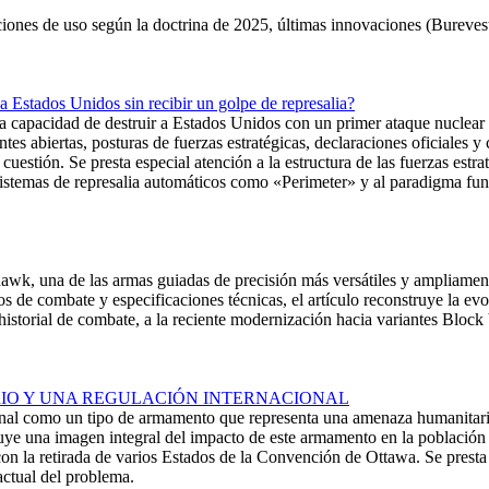
iciones de uso según la doctrina de 2025, últimas innovaciones (Bureves
 Estados Unidos sin recibir un golpe de represalia?
e la capacidad de destruir a Estados Unidos con un primer ataque nuclea
ntes abiertas, posturas de fuerzas estratégicas, declaraciones oficiales y
estión. Se presta especial atención a la estructura de las fuerzas estrat
sistemas de represalia automáticos como «Perimeter» y al paradigma fun
wk, una de las armas guiadas de precisión más versátiles y ampliamente
cos de combate y especificaciones técnicas, el artículo reconstruye la evo
 historial de combate, a la reciente modernización hacia variantes Block
IO Y UNA REGULACIÓN INTERNACIONAL
nal como un tipo de armamento que representa una amenaza humanitaria p
struye una imagen integral del impacto de este armamento en la población
con la retirada de varios Estados de la Convención de Ottawa. Se presta 
 actual del problema.