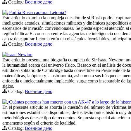
Catalog:
Военное дело
¿Podría Rusia capturar Letonia?
Este artículo examina la compleja cuestión de si Rusia podría captur
inteligencia actuales, simulaciones militares y dinámicas geopolíticas 
escenarios de invasión convencionales. Se presta especial atención al
región báltica. El consenso entre las agencias de inteligencia occident
capaz de capturar Letonia enfrenta obstáculos formidables, principalm
Catalog:
Военное дело
Isaac Newton
Este artículo presenta una biografía completa de Sir Isaac Newton, un
la humanidad acerca del universo físico. Basado en el análisis de docum
estudioso solitario de Cambridge hasta convertirse en Presidente de la
matemáticas, la óptica y la astronomía, así como a sus búsquedas me
enfocada e intelectualmente implacable, surge como inseparable de las
siglos.
Catalog:
Военное дело
¿Cuántas personas han muerto con un AK-47 a lo largo de la histor
En el presente artículo se aborda la cuestión del número de víctimas hu
estimaciones estadísticas disponibles, de los testimonios históricos y
metodológicas de este tipo de recuentos. Se presta especial atención a l
armamento según el criterio de letalidad.
Catalog:
Военное дело