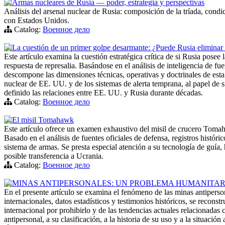
Armas nucleares de Rusia — poder, estrategia y perspectivas
Análisis del arsenal nuclear de Rusia: composición de la tríada, cond
con Estados Unidos.
Catalog:
Военное дело
La cuestión de un primer golpe desarmante: ¿Puede Rusia eliminar a
Este artículo examina la cuestión estratégica crítica de si Rusia pose
respuesta de represalia. Basándose en el análisis de inteligencia de fue
descompone las dimensiones técnicas, operativas y doctrinales de esta cu
nuclear de EE. UU. y de los sistemas de alerta temprana, al papel de 
definido las relaciones entre EE. UU. y Rusia durante décadas.
Catalog:
Военное дело
El misil Tomahawk
Este artículo ofrece un examen exhaustivo del misil de crucero Tomaha
Basado en el análisis de fuentes oficiales de defensa, registros históri
sistema de armas. Se presta especial atención a su tecnología de guía,
posible transferencia a Ucrania.
Catalog:
Военное дело
MINAS ANTIPERSONALES: UN PROBLEMA HUMANITAR
En el presente artículo se examina el fenómeno de las minas antiperso
internacionales, datos estadísticos y testimonios históricos, se recon
internacional por prohibirlo y de las tendencias actuales relacionadas 
antipersonal, a su clasificación, a la historia de su uso y a la situación