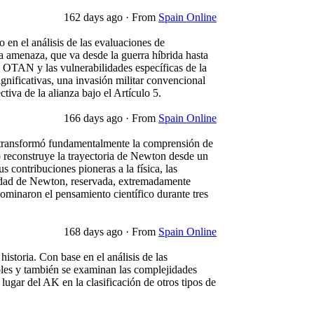
162 days ago
·
From
Spain Online
en el análisis de las evaluaciones de
 la amenaza, que va desde la guerra híbrida hasta
a OTAN y las vulnerabilidades específicas de la
ignificativas, una invasión militar convencional
iva de la alianza bajo el Artículo 5.
166 days ago
·
From
Spain Online
jo transformó fundamentalmente la comprensión de
ulo reconstruye la trayectoria de Newton desde un
 contribuciones pioneras a la física, las
lidad de Newton, reservada, extremadamente
dominaron el pensamiento científico durante tres
168 days ago
·
From
Spain Online
istoria. Con base en el análisis de las
ables y también se examinan las complejidades
 lugar del AK en la clasificación de otros tipos de