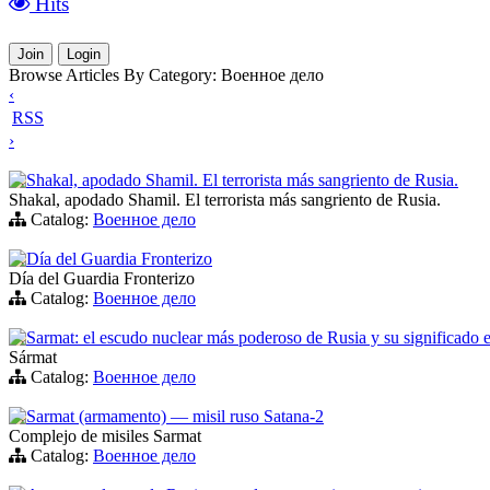
Hits
Join
Login
Browse Articles By Category: Военное дело
‹
RSS
›
Shakal, apodado Shamil. El terrorista más sangriento de Rusia.
Shakal, apodado Shamil. El terrorista más sangriento de Rusia.
Catalog:
Военное дело
Día del Guardia Fronterizo
Día del Guardia Fronterizo
Catalog:
Военное дело
Sarmat: el escudo nuclear más poderoso de Rusia y su significado 
Sármat
Catalog:
Военное дело
Sarmat (armamento) — misil ruso Satana-2
Complejo de misiles Sarmat
Catalog:
Военное дело