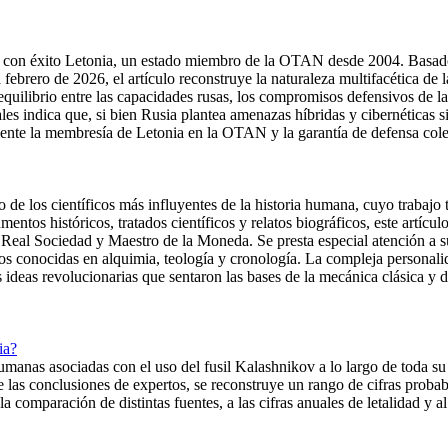
ar con éxito Letonia, un estado miembro de la OTAN desde 2004. Basado 
a febrero de 2026, el artículo reconstruye la naturaleza multifacética de
 equilibrio entre las capacidades rusas, los compromisos defensivos de l
ales indica que, si bien Rusia plantea amenazas híbridas y cibernéticas s
ente la membresía de Letonia en la OTAN y la garantía de defensa colect
o de los científicos más influyentes de la historia humana, cuyo traba
entos históricos, tratados científicos y relatos biográficos, este artíc
 Real Sociedad y Maestro de la Moneda. Se presta especial atención a sus
nos conocidas en alquimia, teología y cronología. La compleja persona
 ideas revolucionarias que sentaron las bases de la mecánica clásica y 
ia?
manas asociadas con el uso del fusil Kalashnikov a lo largo de toda su h
 de las conclusiones de expertos, se reconstruye un rango de cifras prob
a comparación de distintas fuentes, a las cifras anuales de letalidad y al