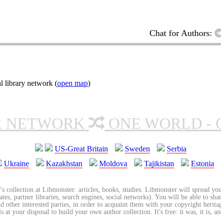
Chat for Authors:
l library network (
open map
)
R NETWORK
ONE WORLD - 
US-Great Britain
Sweden
Serbia
Ukraine
Kazakhstan
Moldova
Tajikistan
Estonia
's collection at Libmonster: articles, books, studies. Libmonster will spread you
tes, partner libraries, search engines, social networks). You will be able to sha
nd other interested parties, in order to acquaint them with your copyright herit
 at your disposal to build your own author collection. It's free: it was, it is, an