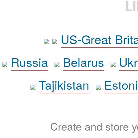
L
US-Great Brit
Russia
Belarus
Ukr
Tajikistan
Eston
Create and store yo