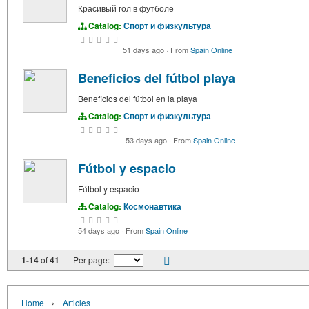
Красивый гол в футболе
Catalog:
Спорт и физкультура
51 days ago
·
From
Spain Online
Beneficios del fútbol playa
Beneficios del fútbol en la playa
Catalog:
Спорт и физкультура
53 days ago
·
From
Spain Online
Fútbol y espacio
Fútbol y espacio
Catalog:
Космонавтика
54 days ago
·
From
Spain Online
1-14
of
41
Per page:
›
Home
Articles