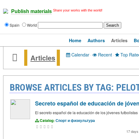
Share your works with the world!
Publish materials
Spain
World
Home
Authors
Articles
B
Calendar
·
Recent
·
Top Rate
Articles
BROWSE ARTICLES BY TAG: PELO
Secreto español de educación de jóven
El secreto español de la educación de los jóvenes futbolistas
Catalog:
Спорт и физкультура
17 days