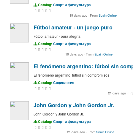
Catalog:
Спорт и физкультура
19 days ago
·
From
Spain Online
Fútbol amateur - un juego puro
Fútbol amateur - pura alegría
Catalog:
Спорт и физкультура
19 days ago
·
From
Spain Online
El fenómeno argentino: fútbol sin co
El fenómeno argentino: fútbol sin compromisos
Catalog:
Социология
21 days ago
·
Fr
John Gordon y John Gordon Jr.
John Gordon y John Gordon Jr.
Catalog:
Спорт и физкультура
21 days ago
·
From
Spain Online