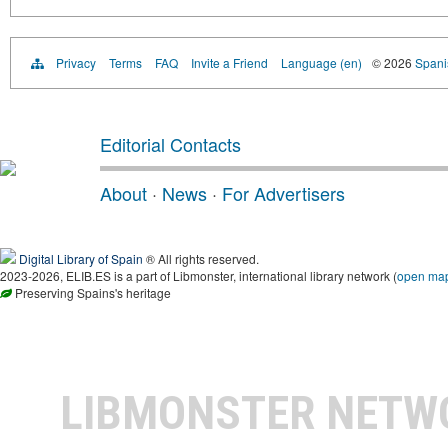
Privacy
Terms
FAQ
Invite a Friend
Language (en)
© 2026
Spanis
Editorial Contacts
About
·
News
·
For Advertisers
Digital Library of Spain
® All rights reserved.
2023-2026, ELIB.ES is a part of Libmonster, international library network (
open ma
Preserving Spains's heritage
LIBMONSTER NET