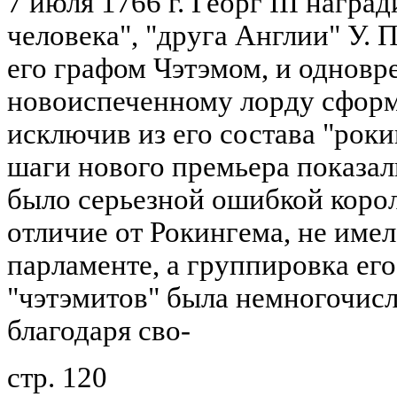
7 июля 1766 г. Георг III награ
человека", "друга Англии" У. 
его графом Чэтэмом, и однов
новоиспеченному лорду сформ
исключив из его состава "рок
шаги нового премьера показали
было серьезной ошибкой корол
отличие от Рокингема, не име
парламенте, а группировка его
"чэтэмитов" была немногочисл
благодаря сво-
стр. 120