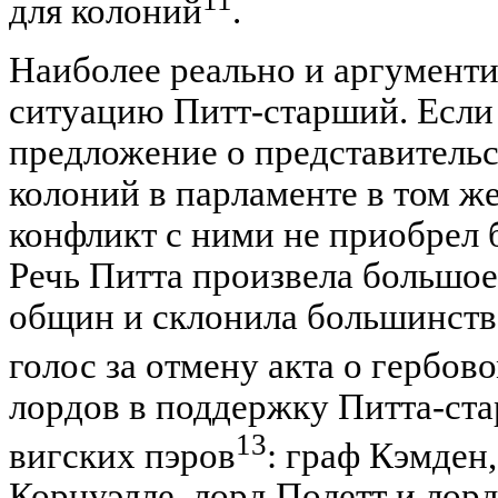
для колоний
.
Наиболее реально и аргумент
ситуацию Питт-старший. Если
предложение о представитель
колоний в парламенте в том же 
конфликт с ними не приобрел 
Речь Питта произвела большое
общин и склонила большинство
голос за отмену акта о гербов
лордов в поддержку Питта-ст
13
вигских пэров
: граф Кэмден
Корнуэлле, лорд Полетт и лорд