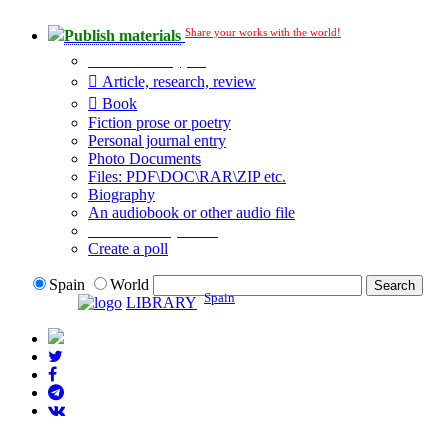
Share your works with the world!
Publish materials
Publication type?
Article, research, review
Book
Fiction prose or poetry
Personal journal entry
Photo Documents
Files: PDF\DOC\RAR\ZIP etc.
Biography
An audiobook or other audio file
Additional options:
Create a poll
Spain
World
Spain
LIBRARY