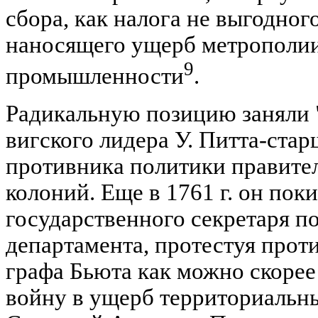
сбора, как налога не выгодног
наносящего ущерб метрополии,
9
промышленности
.
Радикальную позицию заняли 
вигского лидера У. Питта-стар
противника политики правите
колоний. Еще в 1761 г. он пок
государственного секретаря п
департамента, протестуя проти
графа Бьюта как можно скоре
войну в ущерб территориальн