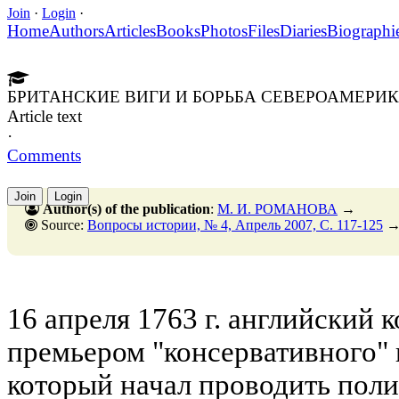
Join
·
Login
·
Home
Authors
Articles
Books
Photos
Files
Diaries
Biographi
БРИТАНСКИЕ ВИГИ И БОРЬБА СЕВЕРОАМЕРИКА
Article text
·
Comments
Join
Login
Author(s) of the publication
:
М. И. РОМАНОВА
→
Source:
Вопросы истории, № 4, Апрель 2007, C. 117-125
16 апреля 1763 г. английский к
премьером "консервативного" 
который начал проводить пол