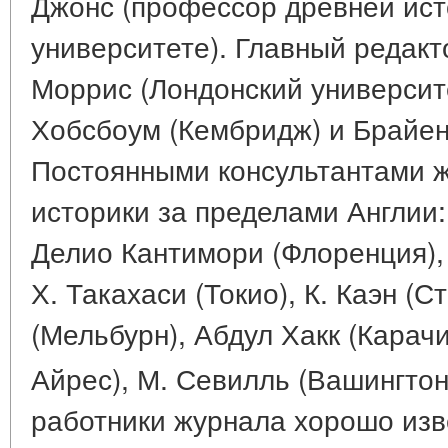
Джонс (профессор древней ис
университете). Главный редакт
Моррис (Лондонский университе
Хобсбоум (Кембридж) и Брайен
Постоянными консультантами ж
историки за пределами Англии
Делио Кантимори (Флоренция), 
Х. Такахаси (Токио), К. Каэн (С
(Мельбурн), Абдул Хакк (Карач
Айрес), М. Севилль (Вашингтон
работники журнала хорошо изв