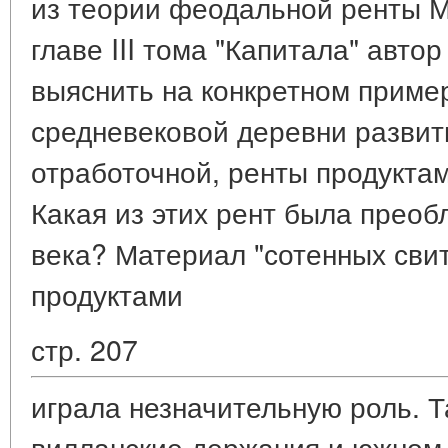
из теории феодальной ренты М
главе III тома "Капитала" авто
выяснить на конкретном приме
средневековой деревни развити
отработочной, ренты продукта
Какая из этих рент была преоб
века? Материал "сотенных свит
продуктами
стр. 207
играла незначительную роль. Т
вилланские держания и южном