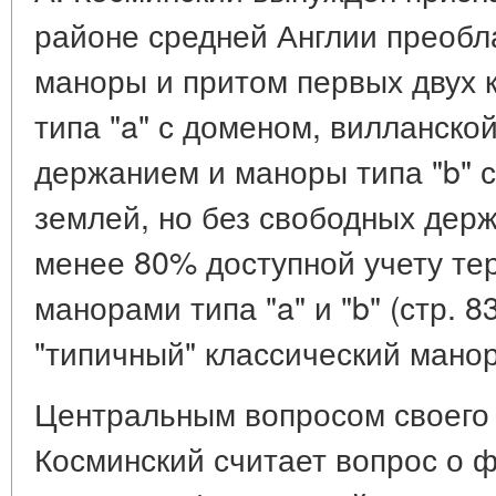
районе средней Англии преобл
маноры и притом первых двух к
типа "a" с доменом, вилланско
держанием и маноры типа "b" 
землей, но без свободных держ
менее 80% доступной учету те
манорами типа "a" и "b" (стр. 8
"типичный" классический манор
Центральным вопросом своего 
Косминский считает вопрос о 