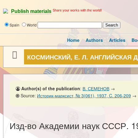
Share your works with the world!
Publish materials
Spain
World
Home
Authors
Articles
Bo
КОСМИНСКИЙ, Е. Л. АНГЛИЙСКАЯ ДЕ
Author(s) of the publication
:
В. СЕМЕНОВ
→
Source:
Историк-марксист, № 3(061), 1937, C. 206-209
→
Изд-во Академии наук СССР. 19