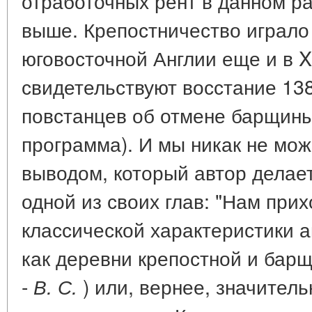
отработочных рент в данном р
выше. Крепостничество играло
юговосточной Англии еще и в XI
свидетельствуют восстание 138
повстанцев об отмене барщин
программа). И мы никак не мож
выводом, который автор делает
одной из своих глав: "Нам прих
классической характеристики ан
как деревни крепостной и барщ
-
) или, вернее, значител
В. С.