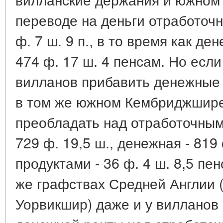
переводе на деньги отработоч
ф. 7 ш. 9 п., в то время как д
474 ф. 17 ш. 4 пенсам. Но есл
вилланов прибавить денежные 
в том же южном Кембриджшире
преобладать над отработочными
729 ф. 19,5 ш., денежная - 819 
продуктами - 36 ф. 4 ш. 8,5 пен
же графствах Средней Англии
Уорвикшир) даже и у вилланов