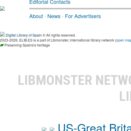
Editorial Contacts
About
·
News
·
For Advertisers
Digital Library of Spain
® All rights reserved.
2023-2026, ELIB.ES is a part of Libmonster, international library network (
open ma
Preserving Spains's heritage
LIBMONSTER NET
L
US-Great Brit