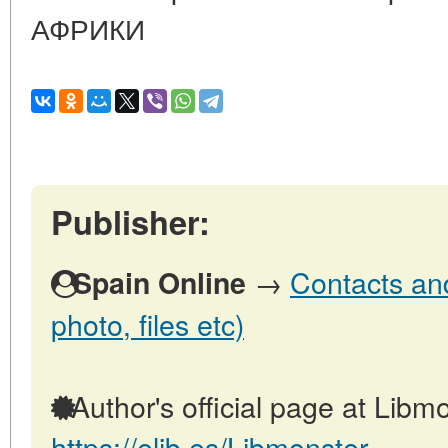
АФРИКИ
Publisher:
→
Contacts and
Spain Online
photo, files etc)
Author's official page at Libmo
https://elib.es/Libmonster