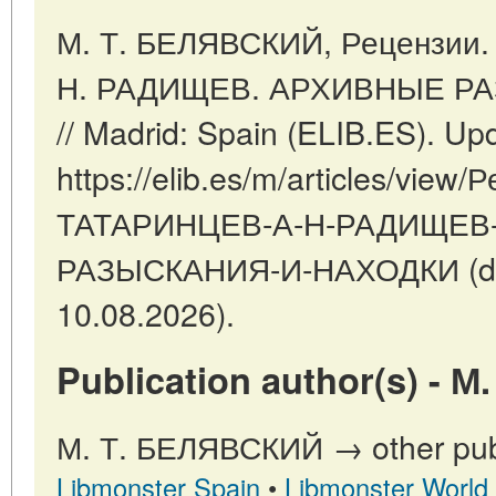
М. Т. БЕЛЯВСКИЙ, Рецензии.
Н. РАДИЩЕВ. АРХИВНЫЕ Р
// Madrid: Spain (ELIB.ES). Up
https://elib.es/m/articles/view/
ТАТАРИНЦЕВ-А-Н-РАДИЩЕВ
РАЗЫСКАНИЯ-И-НАХОДКИ (dat
10.08.2026).
Publication author(s) - 
М. Т. БЕЛЯВСКИЙ → other publ
Libmonster Spain
•
Libmonster World