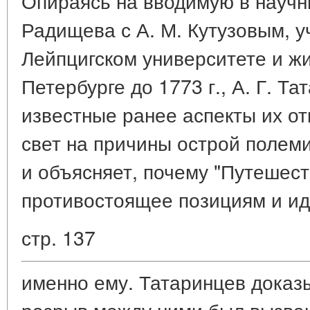
Опираясь на вводимую в научн
Радищева с А. М. Кутузовым, у
Лейпцигском университете и ж
Петербурге до 1773 г., А. Г. Т
известные ранее аспекты их о
свет на причины острой полем
и объясняет, почему "Путешес
противостоящее позициям и ид
стр. 137
именно ему. Татаринцев доказ
разрыв между ними был вызван