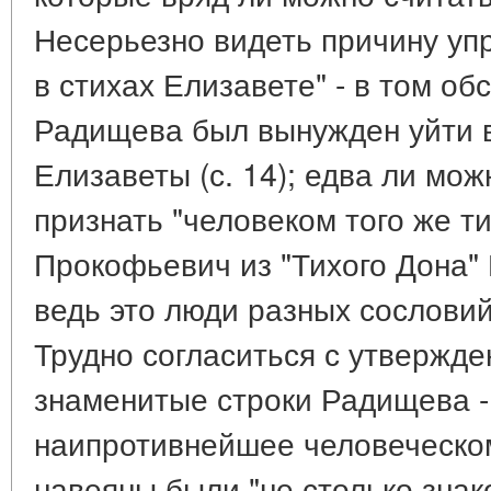
Несерьезно видеть причину упр
в стихах Елизавете" - в том об
Радищева был вынужден уйти в
Елизаветы (с. 14); едва ли мо
признать "человеком того же т
Прокофьевич из "Тихого Дона" М
ведь это люди разных сословий
Трудно согласиться с утверждени
знаменитые строки Радищева -
наипротивнейшее человеческом
навеяны были "не столько знак