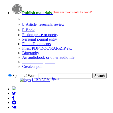
Share your works with the world!
Publish materials
Publication type?
Article, research, review
Book
Fiction prose or poetry
Personal journal entry
Photo Documents
Files: PDF\DOC\RAR\ZIP etc.
Biography
An audiobook or other audio file
Additional options:
Create a poll
Spain
World
Spain
LIBRARY