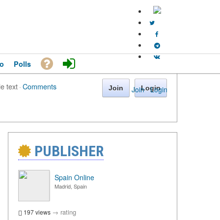
o
Polls
le text
·
Comments
Join
Login
Join
·
Login
PUBLISHER
Spain Online
Madrid, Spain
→
rating
197 views