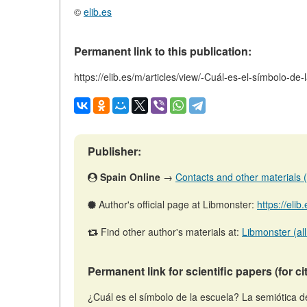
©
elib.es
Permanent link to this publication:
https://elib.es/m/articles/view/-Cuál-es-el-símbolo-d
Publisher:
Spain Online
→
Contacts and other materials (ar
Author's official page at Libmonster:
https://eli
Find other author's materials at:
Libmonster (all
Permanent link for scientific papers (for ci
¿Cuál es el símbolo de la escuela? La semiótica d