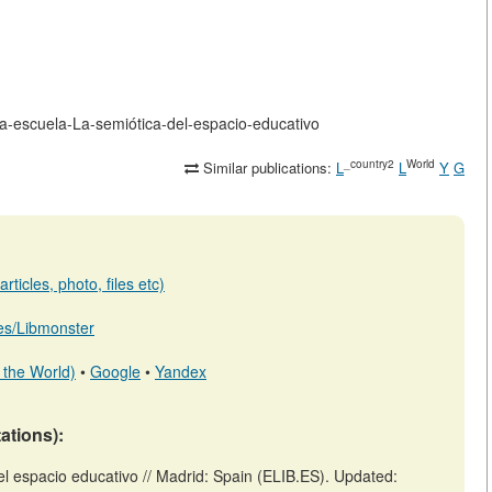
e-la-escuela-La-semiótica-del-espacio-educativo
_country2
World
Similar publications:
L
L
Y
G
ticles, photo, files etc)
b.es/Libmonster
 the World)
•
Google
•
Yandex
tations):
el espacio educativo // Madrid: Spain (ELIB.ES). Updated: