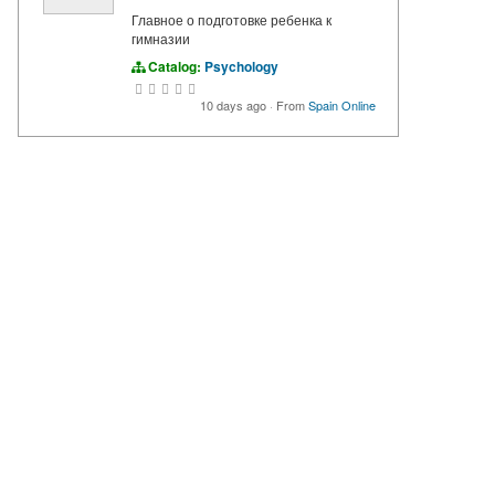
Главное о подготовке ребенка к
гимназии
Catalog:
Psychology
10 days ago
·
From
Spain Online