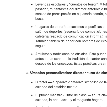
Leyendas escolares y "cuentos de terror":
Mitol
pasado", "el fantasma del director anterior" o
sentido de participación en el pasado común
, 
boca.
"Lugares de poder":
Locaciones específicas en 
salón de deportes
(escenario de competiciones 
cafetería
(espacio de comunicación informal),
s
También
tablero de honor
con nombres de excel
seguir.
Amuletos y tradiciones no oficiales:
Esto puede s
antes de un examen; la tradición de cantar una
deseos de los onceavos. Estas prácticas crean
3. Símbolos personalizados: director, tutor de c
Director
— el "padre" o "madre" simbólico de la g
cuidado del establecimiento.
El primer maestro / Tutor de clase
— figura cla
cuidado, la orientación y el "segundo hogar"
.