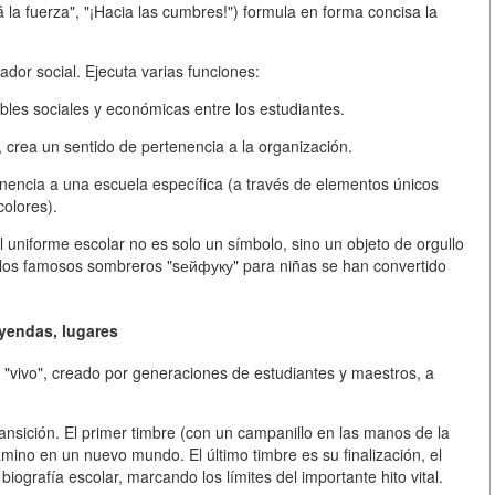
 la fuerza", "¡Hacia las cumbres!") formula en forma concisa la
or social. Ejecuta varias funciones:
ibles sociales y económicas entre los estudiantes.
crea un sentido de pertenencia a la organización.
nencia a una escuela específica (a través de elementos únicos
colores).
 uniforme escolar no es solo un símbolo, sino un objeto de orgullo
n, los famosos sombreros "sейфуку" para niñas se han convertido
eyendas, lugares
co "vivo", creado por generaciones de estudiantes y maestros, a
ransición. El primer timbre (con un campanillo en las manos de la
amino en un nuevo mundo. El último timbre es su finalización, el
 biografía escolar, marcando los límites del importante hito vital.