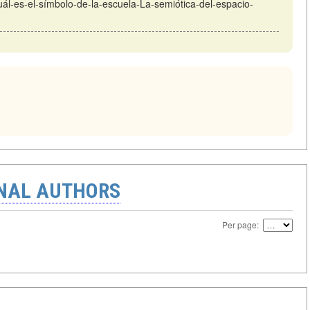
Cuál-es-el-símbolo-de-la-escuela-La-semiótica-del-espacio-
ONAL AUTHORS
Per page: