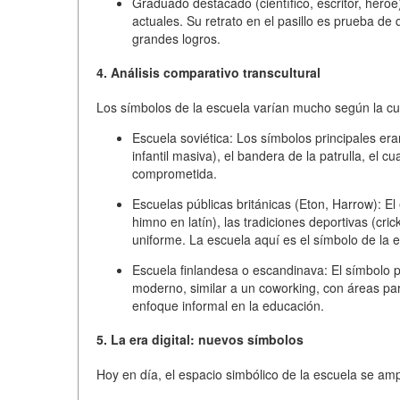
Graduado destacado
(científico, escritor, hér
actuales. Su retrato en el pasillo es prueba d
grandes logros.
4. Análisis comparativo transcultural
Los símbolos de la escuela varían mucho según la cult
Escuela soviética:
Los símbolos principales era
infantil masiva), el
bandera de la patrulla
, el
cua
comprometida.
Escuelas públicas británicas (Eton, Harrow):
El 
himno en latín), las
tradiciones deportivas
(cric
uniforme. La escuela aquí es el símbolo de la eli
Escuela finlandesa o escandinava:
El símbolo p
moderno, similar a un coworking, con áreas para
enfoque informal en la educación.
5. La era digital: nuevos símbolos
Hoy en día, el espacio simbólico de la escuela se amplí