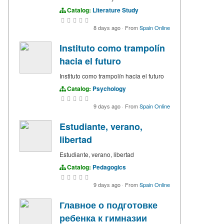
Catalog:
Literature Study
8 days ago
·
From
Spain Online
Instituto como trampolín
hacia el futuro
Instituto como trampolín hacia el futuro
Catalog:
Psychology
9 days ago
·
From
Spain Online
Estudiante, verano,
libertad
Estudiante, verano, libertad
Catalog:
Pedagogics
9 days ago
·
From
Spain Online
Главное о подготовке
ребенка к гимназии