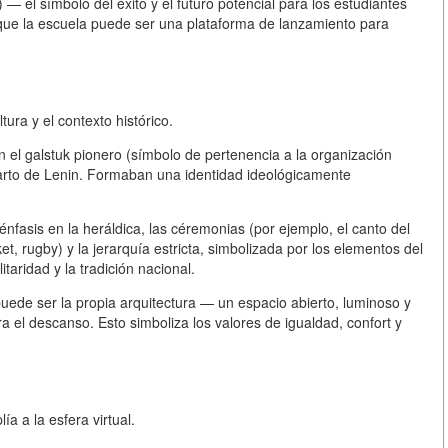
oe) —
el símbolo del éxito y el futuro potencial
para los estudiantes
e que la escuela puede ser una plataforma de lanzamiento para
ura y el contexto histórico.
n el
galstuk pionero
(símbolo de pertenencia a la organización
rto de Lenin
. Formaban una identidad ideológicamente
énfasis en la
heráldica
, las
céremonias
(por ejemplo, el canto del
ket, rugby) y la
jerarquía estricta
, simbolizada por los elementos del
taridad y la tradición nacional.
uede ser la propia
arquitectura
— un espacio abierto, luminoso y
 el descanso. Esto simboliza los valores de igualdad, confort y
a a la esfera virtual.