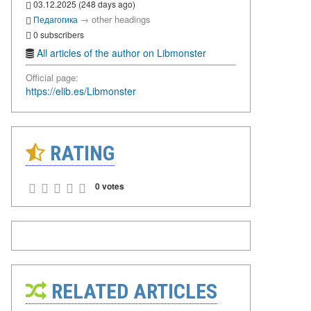
03.12.2025 (248 days ago)
→
other headings
Педагогика
0 subscribers
All articles of the author on Libmonster
Official page:
https://elib.es/Libmonster
RATING
0 votes
RELATED ARTICLES