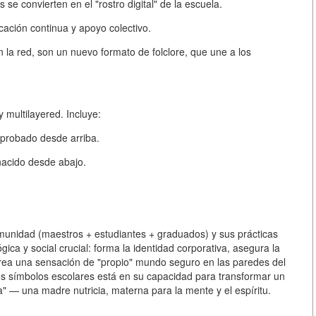
es
se convierten en el "rostro digital" de la escuela.
ción continua y apoyo colectivo.
n la red, son un nuevo formato de folclore, que une a los
y multilayered
. Incluye:
aprobado desde arriba.
 nacido desde abajo.
munidad (maestros + estudiantes + graduados) y sus prácticas
ica y social crucial: forma la identidad corporativa, asegura la
y crea una sensación de "propio" mundo seguro en las paredes del
los símbolos escolares está en su capacidad para transformar un
 — una madre nutricia, materna para la mente y el espíritu.