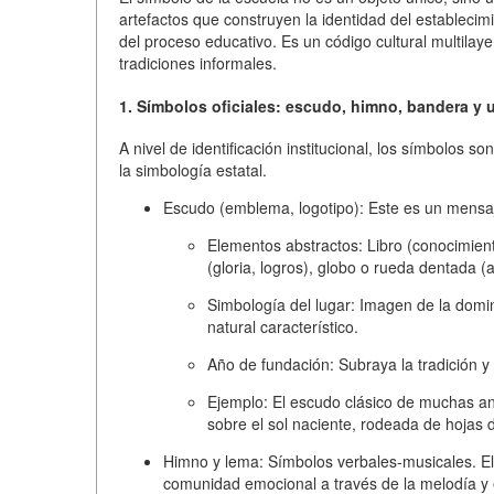
artefactos que construyen la identidad del establecim
del proceso educativo. Es un código cultural multilayer
tradiciones informales.
1. Símbolos oficiales: escudo, himno, bandera y 
A nivel de identificación institucional, los símbolos
la simbología estatal.
Escudo (emblema, logotipo):
Este es un mensaj
Elementos abstractos:
Libro (conocimiento
(gloria, logros), globo o rueda dentada 
Simbología del lugar:
Imagen de la domina
natural característico.
Año de fundación:
Subraya la tradición y 
Ejemplo:
El escudo clásico de muchas ant
sobre el sol naciente, rodeada de hojas d
Himno y lema:
Símbolos verbales-musicales. El
comunidad emocional a través de la melodía y e