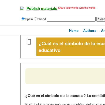
Share your works with the world!
Publish materials
Spain
World
Home
Authors
Ar
¿Cuál es el símbolo de la esc
educativo
¿Qué es el símbolo de la escuela? La semiót
El símbolo de la escuela no es un objeto único, sino 