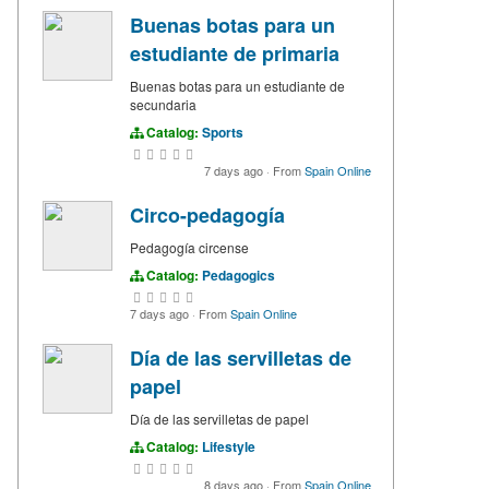
Buenas botas para un
estudiante de primaria
Buenas botas para un estudiante de
secundaria
Catalog:
Sports
7 days ago
·
From
Spain Online
Circo-pedagogía
Pedagogía circense
Catalog:
Pedagogics
7 days ago
·
From
Spain Online
Día de las servilletas de
papel
Día de las servilletas de papel
Catalog:
Lifestyle
8 days ago
·
From
Spain Online