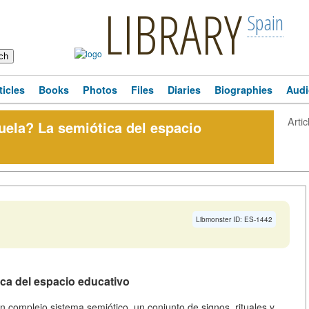
LIBRARY
Spain
ticles
Books
Photos
Files
Diaries
Biographies
Audi
Artic
uela? La semiótica del espacio
Libmonster ID: ES-1442
ica del espacio educativo
un complejo sistema semiótico, un conjunto de signos, rituales y