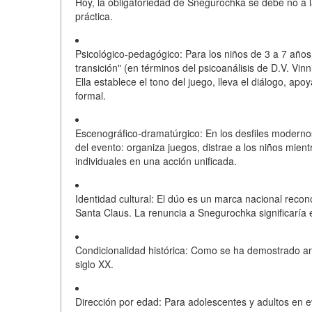
Hoy, la obligatoriedad de Snegurochka se debe no a la i
práctica.
Psicológico-pedagógico:
Para los niños de 3 a 7 años
transición"
(en términos del psicoanálisis de D.V. Vi
Ella establece el tono del juego, lleva el diálogo, apo
formal.
Escenográfico-dramatúrgico:
En los desfiles modern
del evento
: organiza juegos, distrae a los niños mie
individuales en una acción unificada.
Identidad cultural:
El dúo es un
marca nacional recon
Santa Claus. La renuncia a Snegurochka significaría e
Condicionalidad histórica:
Como se ha demostrado anter
siglo XX.
Dirección por edad:
Para adolescentes y adultos en e