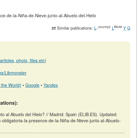
sence-de-la-Niña-de-Nieve-junto-al-Abuelo-del-Hielo
_country2
World
Similar publications:
L
L
Y
G
ticles, photo, files etc)
b.es/Libmonster
 the World)
•
Google
•
Yandex
tations):
nto al Abuelo del Hielo? // Madrid: Spain (ELIB.ES). Updated:
Es-obligatoria-la-presence-de-la-Niña-de-Nieve-junto-al-Abuelo-