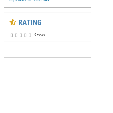
RATING
0 votes