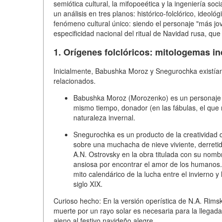
semiótica cultural, la mifopoeética y la ingeniería so
un análisis en tres planos: histórico-folclórico, ideo
fenómeno cultural único: siendo el personaje "más jo
especificidad nacional del ritual de Navidad rusa, que
1. Orígenes folclóricos: mitologemas i
Inicialmente, Babushka Moroz y Snegurochka existían e
relacionados.
Babushka Moroz (Morozenko)
es un personaje ar
mismo tiempo, donador (en las fábulas, el que 
naturaleza invernal.
Snegurochka
es un producto de la creatividad d
sobre una muchacha de nieve viviente, derreti
A.N. Ostrovsky
en la obra titulada con su nomb
ansiosa por encontrar el amor de los humanos. A
mito calendárico de la lucha entre el invierno y
siglo XIX.
Curioso hecho:
En la versión operística de N.A. Rim
muerte por un rayo solar es necesaria para la llegada
ajeno al festivo navideño alegre.