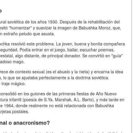
o
tural soviética de los años 1930
. Después de la rehabilitación del
cesitó "humanizar" y suavizar la imagen de Babushka Moroz, que,
 un extraño peludo que asusta.
hka resolvió este problema. La joven, buena y bonita compañera
seguridad
. Podía entrar en el juego, bailar, escuchar poemas,
atal, algo distante, de principal donador. Se convirtió en "guía"
ndadoso mago.
rece de contexto sexual (es el abuelo y la nieta) y encarna la idea
a
, lo que se ajustaba perfectamente a la doctrina soviética.
 traje mágico.
consolidó en los guiones de las primeras fiestas de Año Nuevo
ratura infantil (poesía de S.Ya. Marshak, A.L. Barto), y más tarde en
de 1964, donde realmente no está relacionada con Babushka
rjetas postales.
onal o anacronismo?