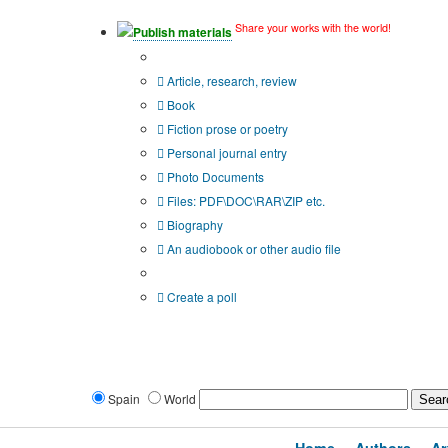
Share your works with the world!
Publish materials
Publication type?
Article, research, review
Book
Fiction prose or poetry
Personal journal entry
Photo Documents
Files: PDF\DOC\RAR\ZIP etc.
Biography
An audiobook or other audio file
Additional options:
Create a poll
Spain
World