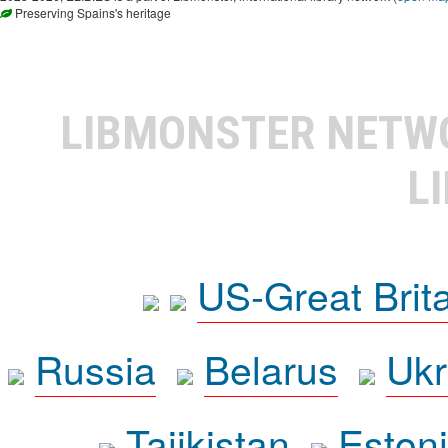
Preserving Spains's heritage
LIBMONSTER NET
L
US-Great Brit
Russia
Belarus
Ukr
Tajikistan
Eston