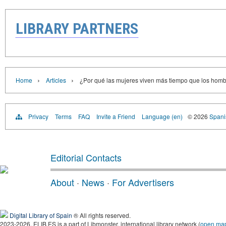
LIBRARY PARTNERS
›
›
Home
Articles
¿Por qué las mujeres viven más tiempo que los hombr
Privacy
Terms
FAQ
Invite a Friend
Language (en)
© 2026
Spanis
Editorial Contacts
About
·
News
·
For Advertisers
Digital Library of Spain
® All rights reserved.
2023-2026, ELIB.ES is a part of Libmonster, international library network (
open ma