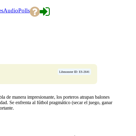
es
Audio
Polls
Libmonster ID: ES-2641
bla de manera impresionante, los porteros atrapan balones
vidad. Se enfrenta al fútbol pragmático (secar el juego, ganar
ortante.