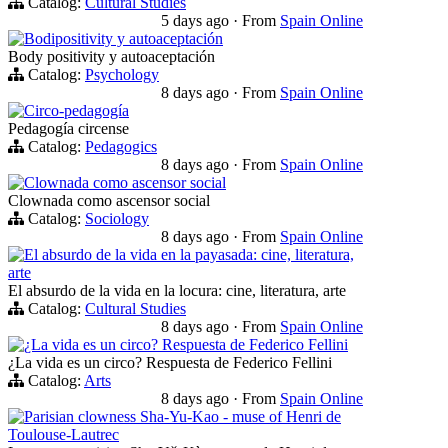
Catalog:
Cultural Studies
5 days ago
·
From
Spain Online
Bodipositivity y autoaceptación
Body positivity y autoaceptación
Catalog:
Psychology
8 days ago
·
From
Spain Online
Circo-pedagogía
Pedagogía circense
Catalog:
Pedagogics
8 days ago
·
From
Spain Online
Clownada como ascensor social
Clownada como ascensor social
Catalog:
Sociology
8 days ago
·
From
Spain Online
El absurdo de la vida en la payasada: cine, literatura,
arte
El absurdo de la vida en la locura: cine, literatura, arte
Catalog:
Cultural Studies
8 days ago
·
From
Spain Online
¿La vida es un circo? Respuesta de Federico Fellini
¿La vida es un circo? Respuesta de Federico Fellini
Catalog:
Arts
8 days ago
·
From
Spain Online
Parisian clowness Sha-Yu-Kao - muse of Henri de
Toulouse-Lautrec