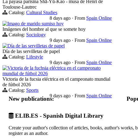
La payasa parisina Shā-Yǔ-Kào - musa de Henri de
Toulouse-Lautrec
Catalog:
Cultural Studies
8 days ago
·
From
Spain Online
Imago de marido sumiso hoy
Imágenes del hombre al que se somete hoy
Catalog:
Sociology
9 days ago
·
From
Spain Online
Día de las servilletas de papel
Día de las servilletas de papel
Catalog:
Lifestyle
9 days ago
·
From
Spain Online
Victoria de la fuchsia eléctrica en el campeonato
mundial de fútbol 2026
Victoria de la fucsia eléctrica en el campeonato mundial
de fútbol 2026
Catalog:
Sports
9 days ago
·
From
Spain Online
New publications:
Popu
ELIB.ES - Spanish Digital Library
Create your author's collection of articles, books, author's works,
register as an author.