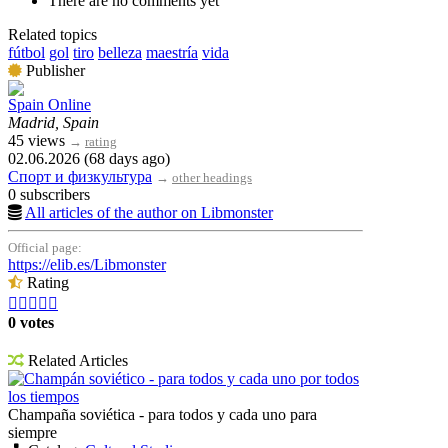
There are no comments yet
Related topics
fútbol
gol
tiro
belleza
maestría
vida
Publisher
Spain Online
Madrid, Spain
45 views
→
rating
02.06.2026 (68 days ago)
Спорт и физкультура
→
other headings
0 subscribers
All articles of the author on Libmonster
Official page:
https://elib.es/Libmonster
Rating





0 votes
Related Articles
Champán soviético - para todos y cada uno por todos
los tiempos
Champaña soviética - para todos y cada uno para
siempre