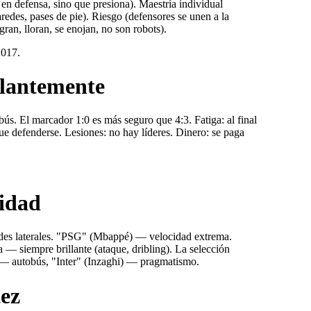
 en defensa, sino que presiona). Maestría individual
aredes, pases de pie). Riesgo (defensores se unen a la
gran, lloran, se enojan, no son robots).
2017.
llantemente
ús. El marcador 1:0 es más seguro que 4:3. Fatiga: al final
ue defenderse. Lesiones: no hay líderes. Dinero: se paga
nidad
rdes laterales. "PSG" (Mbappé) — velocidad extrema.
— siempre brillante (ataque, dribling). La selección
 — autobús, "Inter" (Inzaghi) — pragmatismo.
tez