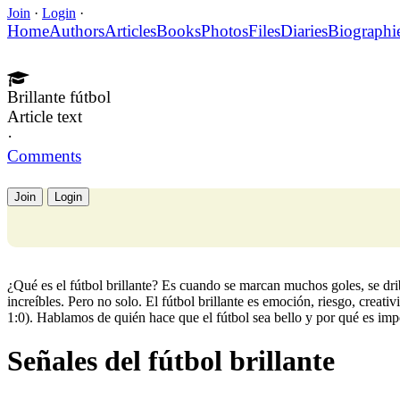
Join
·
Login
·
Home
Authors
Articles
Books
Photos
Files
Diaries
Biographi
Brillante fútbol
Article text
·
Comments
Join
Login
¿Qué es el fútbol brillante? Es cuando se marcan muchos goles, se dri
increíbles. Pero no solo. El fútbol brillante es emoción, riesgo, creati
1:0). Hablamos de quién hace que el fútbol sea bello y por qué es imp
Señales del fútbol brillante