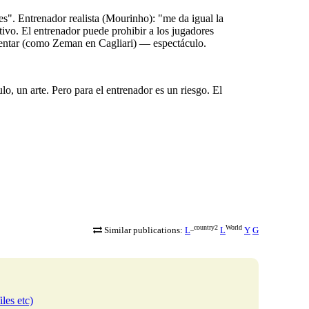
es". Entrenador realista (Mourinho): "me da igual la
tivo. El entrenador puede prohibir a los jugadores
entar (como Zeman en Cagliari) — espectáculo.
ulo, un arte. Pero para el entrenador es un riesgo. El
_country2
World
Similar publications:
L
L
Y
G
iles etc)