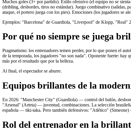
Muchos goles (3+ por partido). Estilo ofensivo (el equipo no se sienta
(dribling, desbordes, tiros no estándar). Juego combinativo (salidas, p
ataque, el portero juega con los pies). Emociones (los jugadores se ale
Ejemplos: "Barcelona" de Guardiola, "Liverpool" de Klopp, "Real" 
Por qué no siempre se juega bri
Pragmatismo: los entrenadores temen perder, por lo que ponen el autob
de la temporada, los jugadores "no son nada". Oponente fuerte: hay q
más por el resultado que por la belleza.
Al final, el espectador se aburre.
Equipos brillantes de la moder
En 2026: "Manchester City" (Guardiola) — control del balón, desbo
"Arsenal" (Arteta) — juventud, combinaciones. La selección brasileña 
española — tiki-taka. Pero también defensivos: "Atlético" (Simeone)
Rol del entrenador en la brillan