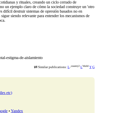
otidianas y rituales, creando un ciclo cerrado de
ino un ejemplo claro de cómo la sociedad construye un 'otro
s difícil destruir sistemas de opresión basados no en
o sigue siendo relevante para entender los mecanismos de
oca.
ntal-estigma-de-aislamiento
_country2
World
Similar publications:
L
L
Y
G
iles etc)
ogle
•
Yandex