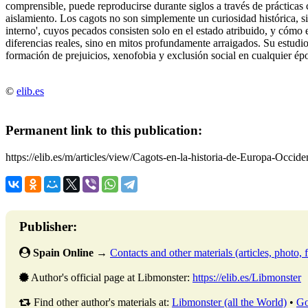
comprensible, puede reproducirse durante siglos a través de prácticas c
aislamiento. Los cagots no son simplemente un curiosidad histórica, s
interno', cuyos pecados consisten solo en el estado atribuido, y cómo e
diferencias reales, sino en mitos profundamente arraigados. Su estudi
formación de prejuicios, xenofobia y exclusión social en cualquier ép
©
elib.es
Permanent link to this publication:
https://elib.es/m/articles/view/Cagots-en-la-historia-de-Europa-Occide
Publisher:
Spain Online
→
Contacts and other materials (articles, photo, f
Author's official page at Libmonster:
https://elib.es/Libmonster
Find other author's materials at:
Libmonster (all the World)
•
Go