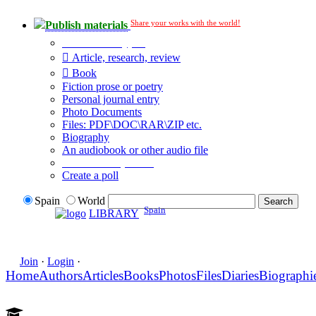
Share your works with the world!
Publish materials
Publication type?
Article, research, review
Book
Fiction prose or poetry
Personal journal entry
Photo Documents
Files: PDF\DOC\RAR\ZIP etc.
Biography
An audiobook or other audio file
Additional options:
Create a poll
Spain
World
Spain
LIBRARY
Join
·
Login
·
Home
Authors
Articles
Books
Photos
Files
Diaries
Biographi