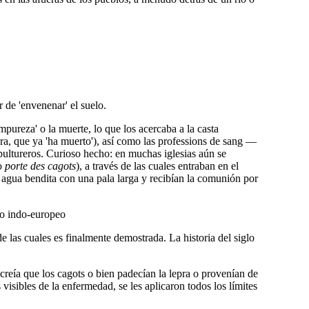
r de 'envenenar' el suelo.
mpureza' o la muerte, lo que los acercaba a la casta
dera, que ya 'ha muerto'), así como las professions de sang —
sepultureros. Curioso hecho: en muchas iglesias aún se
mo
porte des cagots
), a través de las cuales entraban en el
el agua bendita con una pala larga y recibían la comunión por
nto indo-europeo
 las cuales es finalmente demostrada. La historia del siglo
creía que los cagots o bien padecían la lepra o provenían de
isibles de la enfermedad, se les aplicaron todos los límites