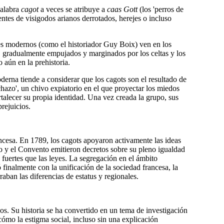
palabra
cagot
a veces se atribuye a
caas Gott
(los 'perros de
ntes de visigodos arianos derrotados, herejes o incluso
s modernos (como el historiador Guy Boix) ven en los
, gradualmente empujados y marginados por los celtas y los
 aún en la prehistoria.
derna tiende a considerar que los cagots son el resultado de
hazo', un chivo expiatorio en el que proyectar los miedos
ortalecer su propia identidad. Una vez creada la grupo, sus
rejuicios.
ancesa. En 1789, los cagots apoyaron activamente las ideas
o y el Convento emitieron decretos sobre su pleno igualdad
 fuertes que las leyes. La segregación en el ámbito
finalmente con la unificación de la sociedad francesa, la
aban las diferencias de estatus y regionales.
os. Su historia se ha convertido en un tema de investigación
mo la estigma social, incluso sin una explicación