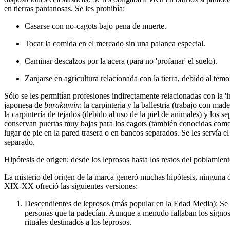
en tierras pantanosas. Se les prohibía:
Casarse con no-cagots bajo pena de muerte.
Tocar la comida en el mercado sin una palanca especial.
Caminar descalzos por la acera (para no 'profanar' el suelo).
Zanjarse en agricultura relacionada con la tierra, debido al temo
Sólo se les permitían profesiones indirectamente relacionadas con la 'i
japonesa de
burakumin
: la carpintería y la ballestria (trabajo con ma
la carpintería de tejados (debido al uso de la piel de animales) y los 
conservan puertas muy bajas para los cagots (también conocidas co
lugar de pie en la pared trasera o en bancos separados. Se les servía 
separado.
Hipótesis de origen: desde los leprosos hasta los restos del poblamie
La misterio del origen de la marca generó muchas hipótesis, ninguna de
XIX-XX ofreció las siguientes versiones:
Descendientes de leprosos (más popular en la Edad Media):
Se 
personas que la padecían. Aunque a menudo faltaban los signos v
rituales destinados a los leprosos.