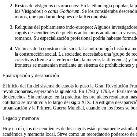
Restos de visigodos o sarracenos:
En la etimología popular, la 
los Visigodos') o
canis Gothorum
. Se los consideraba descendie
moros, que quedaron después de la Reconquista.
Reliquias del poblamiento indo-europeo:
Algunos investigadore
cagots descendientes de pueblos autóctonos aquitanos o vascos
romanos. Su especialización profesional podría haberse formado
Victimas de la construcción social:
La antropología histórica mo
la construcción social
. La sociedad necesitaba una 'grupo de rec
colectivos (frente a la enfermedad, la muerte, la diferencia) y f
fronteras se mantenían mediante un sistema de prohibiciones y p
Emancipación y desaparición
El inicio del fin del sistema de cagots lo puso la Gran Revolución Fr
revolucionarias, esperando la igualdad. En 1790 y 1793, el Parlament
de derechos. Sin embargo, en la práctica, los prejuicios resultaron más
cotidiano se mantuvo a lo largo del siglo XIX. La estigma desapareció 
urbanización y la Primera Guerra Mundial, cuando en los fosos se borr
Legado y memoria
Hoy en día, los descendientes de los cagots están plenamente asimilad
académica y memoria local. Sirve como un recordatorio poderoso de có