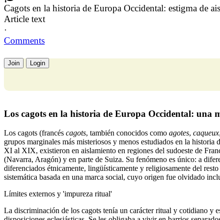
Cagots en la historia de Europa Occidental: estigma de ai
Article text
·
Comments
Join
Login
Los cagots en la historia de Europa Occidental: una 
Los cagots (francés
cagots
, también conocidos como
agotes
,
caqueux
grupos marginales más misteriosos y menos estudiados en la historia 
XI al XIX, existieron en aislamiento en regiones del sudoeste de Fra
(Navarra, Aragón) y en parte de Suiza. Su fenómeno es único: a diferen
diferenciados étnicamente, lingüísticamente y religiosamente del resto
sistemática basada en una marca social, cuyo origen fue olvidado incl
Límites externos y 'impureza ritual'
La discriminación de los cagots tenía un carácter ritual y cotidiano y e
disposiciones eclesiásticas. Se les obligaba a vivir en barrios separad