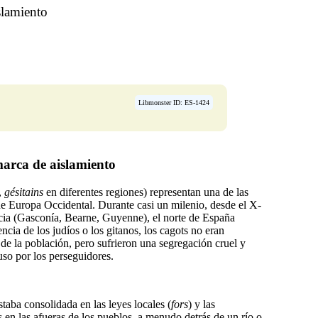
slamiento
Libmonster ID: ES-1424
marca de aislamiento
,
gésitains
en diferentes regiones) representan una de las
de Europa Occidental. Durante casi un milenio, desde el X-
ncia (Gasconía, Bearne, Guyenne), el norte de España
cia de los judíos o los gitanos, los cagots no eran
 de la población, pero sufrieron una segregación cruel y
uso por los perseguidores.
staba consolidada en las leyes locales (
fors
) y las
os en las afueras de los pueblos, a menudo detrás de un río o