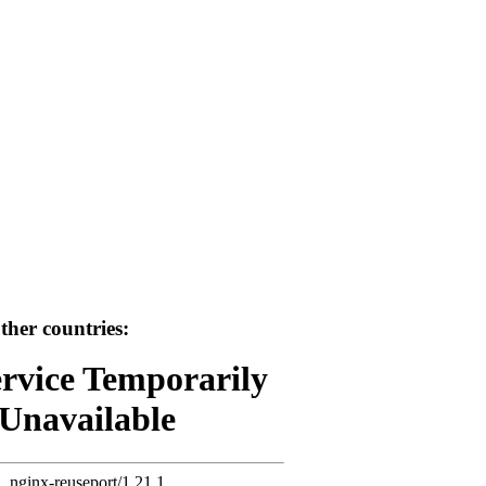
her countries:
ervice Temporarily
Unavailable
nginx-reuseport/1.21.1