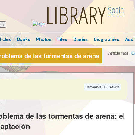
LIBRARY
Spain
ticles
Books
Photos
Files
Diaries
Biographies
Audi
Article text
·
C
problema de las tormentas de arena
Libmonster ID: ES-1502
oblema de las tormentas de arena: el
daptación