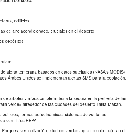
ización del suelo.
teras, edificios.
mas de aire acondicionado, cruciales en el desierto.
os depósitos.
rales:
 de alerta temprana basados en datos satelitales (NASA's MODIS)
atos Árabes Unidos se implementan alertas SMS para la población.
 de árboles y arbustos tolerantes a la sequía en la periferia de las
alla verde» alrededor de las ciudades del desierto Takla-Makan.
e edificios, formas aerodinámicas, sistemas de ventanas
da con filtros HEPA.
:
Parques, verticalización, «techos verdes» que no solo mejoran el