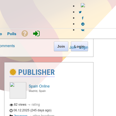
o
Polls
omments
Join
Login
Join
·
Login
PUBLISHER
Spain Online
Madrid, Spain
→
rating
82 views
06.12.2025 (245 days ago)
→
other headings
Экология