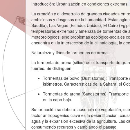
Introducción: Urbanización en condiciones extremas
La creación y el desarrollo de grandes ciudades en r
ambiciosos y riesgosos de la humanidad. Estas aglo
Saudita), Las Vegas (Estados Unidos), El Cairo (Egipt
temperaturas extremas y amenaza de tormentas de ar
meteorológicos, sino problemas ecológico-sociales co
encuentra en la intersección de la climatología, la geo
Naturaleza y tipos de tormentas de arena
La tormenta de arena (sílice) es el transporte de gra
fuertes. Se distinguen:
Tormentas de polvo (Dust storms):
Transporte 
kilómetros. Características de la Sahara, el Gob
Tormentas de arena (Sandstorms):
Transporte 
en la capa baja.
Su formación se debe a: ausencia de vegetación, suelo
factor antropogénico clave es la desertificación, causa
agua y la expansión excesiva de la agricultura. Las 
consumiendo recursos y cambiando el paisaje.