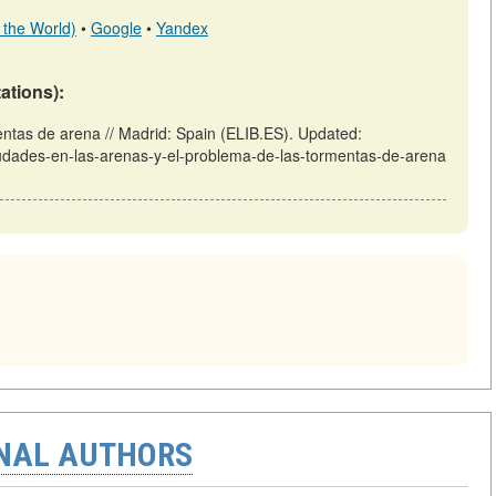
 the World)
•
Google
•
Yandex
tations):
entas de arena // Madrid: Spain (ELIB.ES). Updated:
Ciudades-en-las-arenas-y-el-problema-de-las-tormentas-de-arena
ONAL AUTHORS