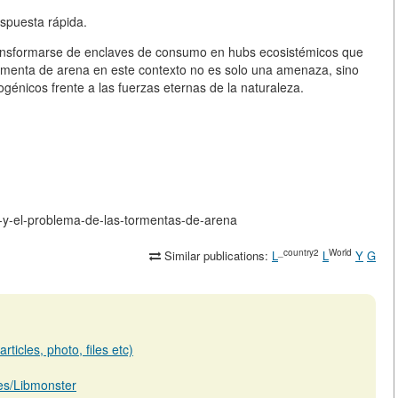
respuesta rápida.
ransformarse de enclaves de consumo en hubs ecosistémicos que
ormenta de arena en este contexto no es solo una amenaza, sino
pogénicos frente a las fuerzas eternas de la naturaleza.
as-y-el-problema-de-las-tormentas-de-arena
_country2
World
Similar publications:
L
L
Y
G
ticles, photo, files etc)
b.es/Libmonster