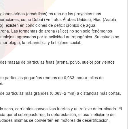
egiones áridas (desérticas) es uno de los proyectos más
meraciones, como Dubái (Emiratos Árabes Unidos), Riad (Arabia
o), existen en condiciones de déficit crónico de agua,
ena. Las tormentas de arena (sílice) no son solo fenómenos
mplejos, agravados por la actividad antropogénica. Su estudio se
morfología, la urbanística y la higiene social.
ndes masas de partículas finas (arena, polvo, suelo) por vientos
de partículas pequeñas (menos de 0,063 mm) a miles de
i.
de partículas más grandes (0,063–2 mm) a distancias más cortas,
 seco, corrientes convectivas fuertes y un relieve determinado. El
da por el sobrepastoreo, la deforestación, el uso ineficiente del
ciudades mismas se convierten en motores de desertificación,