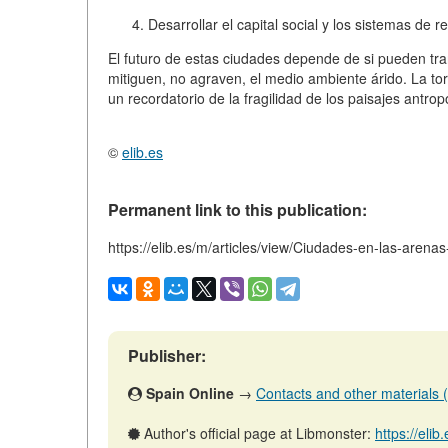
Desarrollar el capital social y los sistemas de 
El futuro de estas ciudades depende de si pueden t
mitiguen, no agraven, el medio ambiente árido. La t
un recordatorio de la fragilidad de los paisajes antro
©
elib.es
Permanent link to this publication:
https://elib.es/m/articles/view/Ciudades-en-las-aren
Publisher:
Spain Online
→
Contacts and other materials (ar
Author's official page at Libmonster:
https://eli