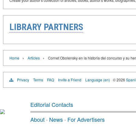
Create your author's collection of articles, books, author's works, biographies
LIBRARY PARTNERS
›
›
Home
Articles
Cornet Obolensky en la historia del concurso y su he
Privacy
Terms
FAQ
Invite a Friend
Language (en)
© 2026
Spanis
Editorial Contacts
About
·
News
·
For Advertisers