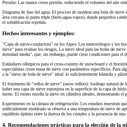
Presión: Las manos crean presión, reduciendo el volumen del aire entre
Diagrama de fase del agua: El proceso de moldear una bola de nieve e
área cercana al punto triple (hielo-agua-vapor), donde pequeños cambi
el solidificación repetida.
Hechos interesantes y ejemplos:
"Capa de nieve-conductora" en los Alpes: Los meteorólogos y los bom
nieve" para evaluar los riesgos. La nieve ideal para las bolas de ni
densidad media", que, sin embargo, puede crear condiciones para el 
Estándares olímpicos para el cross-country de snowboard y el freestyle:
especialistas crean masa de nieve con parámetros específicos. Para al
a la "nieve de bola de nieve" ideal: lo suficientemente húmeda y plást
El fenómeno de "rollos de nieve" (snow rollers): Análogo natural de l
haber una capa de nieve esponjosa en la superficie de la capa de hielo
fuerte. El viento enrolla la nieve en cilindros ideales, demostrando e
Experimento en la cámara de refrigeración: Los estudios muestran que
artificialmente moldeado se observa a una temperatura de nieve de a
equilibrio óptimo entre la dureza de los cristales y la presencia de un
4. Recomendaciones prácticas para la elección de la n