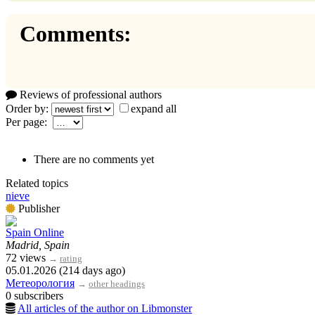
Comments:
Reviews of professional authors
Order by:
expand all
Per page:
There are no comments yet
Related topics
nieve
Publisher
Spain Online
Madrid, Spain
72 views
→
rating
05.01.2026 (214 days ago)
Метеорология
→
other headings
0 subscribers
All articles of the author on Libmonster