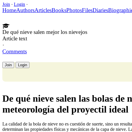
Join
·
Login
·
Home
Authors
Articles
Books
Photos
Files
Diaries
Biographi
De qué nieve salen mejor los nievejos
Article text
·
Comments
Join
Login
De qué nieve salen las bolas de n
meteorología del proyectil ideal
La calidad de la bola de nieve no es cuestión de suerte, sino un resul
determinan las propiedades físicas y mecánicas de la capa de nieve. L