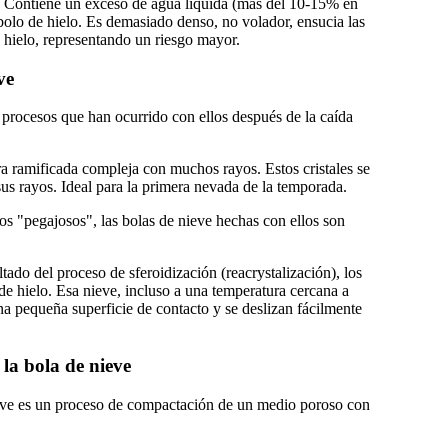
: Contiene un exceso de agua líquida (más del 10-15% en
bolo de hielo. Es demasiado denso, no volador, ensucia las
e hielo, representando un riesgo mayor.
ve
s procesos que han ocurrido con ellos después de la caída
ra ramificada compleja con muchos rayos. Estos cristales se
us rayos. Ideal para la primera nevada de la temporada.
os "pegajosos", las bolas de nieve hechas con ellos son
ado del proceso de sferoidización (reacrystalización), los
e hielo. Esa nieve, incluso a una temperatura cercana a
 pequeña superficie de contacto y se deslizan fácilmente
 la bola de nieve
nieve es un proceso de compactación de un medio poroso con