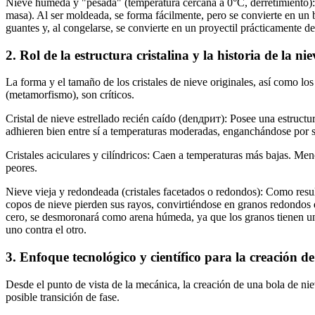
Nieve húmeda y "pesada" (temperatura cercana a 0°C, derretimiento)
masa). Al ser moldeada, se forma fácilmente, pero se convierte en un 
guantes y, al congelarse, se convierte en un proyectil prácticamente d
2. Rol de la estructura cristalina y la historia de la nie
La forma y el tamaño de los cristales de nieve originales, así como lo
(metamorfismo), son críticos.
Cristal de nieve estrellado recién caído (denдрит): Posee una estructu
adhieren bien entre sí a temperaturas moderadas, enganchándose por s
Cristales aciculares y cilíndricos: Caen a temperaturas más bajas. Men
peores.
Nieve vieja y redondeada (cristales facetados o redondos): Como result
copos de nieve pierden sus rayos, convirtiéndose en granos redondos d
cero, se desmoronará como arena húmeda, ya que los granos tienen una
uno contra el otro.
3. Enfoque tecnológico y científico para la creación de
Desde el punto de vista de la mecánica, la creación de una bola de 
posible transición de fase.