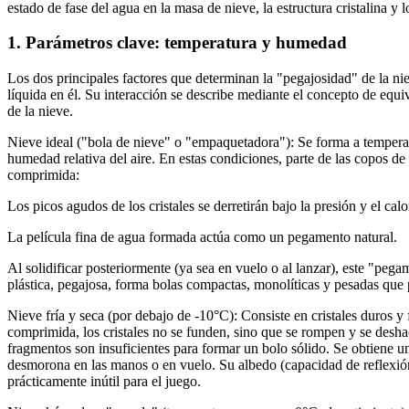
estado de fase del agua en la masa de nieve, la estructura cristalina 
1. Parámetros clave: temperatura y humedad
Los dos principales factores que determinan la "pegajosidad" de la nie
líquida en él. Su interacción se describe mediante el concepto de eq
de la nieve.
Nieve ideal ("bola de nieve" o "empaquetadora"): Se forma a temperat
humedad relativa del aire. En estas condiciones, parte de las copos de 
comprimida:
Los picos agudos de los cristales se derretirán bajo la presión y el cal
La película fina de agua formada actúa como un pegamento natural.
Al solidificar posteriormente (ya sea en vuelo o al lanzar), este "pega
plástica, pegajosa, forma bolas compactas, monolíticas y pesadas que 
Nieve fría y seca (por debajo de -10°C): Consiste en cristales duros 
comprimida, los cristales no se funden, sino que se rompen y se deshac
fragmentos son insuficientes para formar un bolo sólido. Se obtiene 
desmorona en las manos o en vuelo. Su albedo (capacidad de reflexió
prácticamente inútil para el juego.