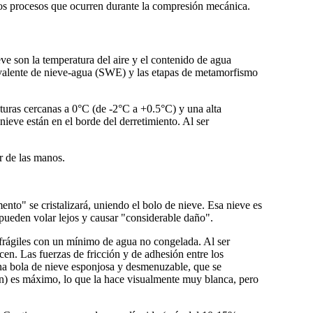
y los procesos que ocurren durante la compresión mecánica.
ve son la temperatura del aire y el contenido de agua
uivalente de nieve-agua (SWE) y las etapas de metamorfismo
uras cercanas a 0°C (de -2°C a +0.5°C) y una alta
nieve están en el borde del derretimiento. Al ser
or de las manos.
mento" se cristalizará, uniendo el bolo de nieve. Esa nieve es
pueden volar lejos y causar "considerable daño".
y frágiles con un mínimo de agua no congelada. Al ser
en. Las fuerzas de fricción y de adhesión entre los
una bola de nieve esponjosa y desmenuzable, que se
n) es máximo, lo que la hace visualmente muy blanca, pero