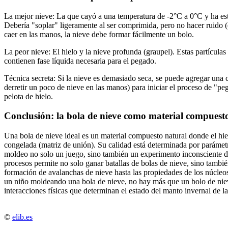
La mejor nieve: La que cayó a una temperatura de -2°C a 0°C y ha es
Debería "soplar" ligeramente al ser comprimida, pero no hacer ruido (
caer en las manos, la nieve debe formar fácilmente un bolo.
La peor nieve: El hielo y la nieve profunda (graupel). Estas partícula
contienen fase líquida necesaria para el pegado.
Técnica secreta: Si la nieve es demasiado seca, se puede agregar una 
derretir un poco de nieve en las manos) para iniciar el proceso de "p
pelota de hielo.
Conclusión: la bola de nieve como material compuest
Una bola de nieve ideal es un material compuesto natural donde el hie
congelada (matriz de unión). Su calidad está determinada por parámet
moldeo no solo un juego, sino también un experimento inconsciente d
procesos permite no solo ganar batallas de bolas de nieve, sino tambi
formación de avalanchas de nieve hasta las propiedades de los núcleos
un niño moldeando una bola de nieve, no hay más que un bolo de nie
interacciones físicas que determinan el estado del manto invernal de la
©
elib.es