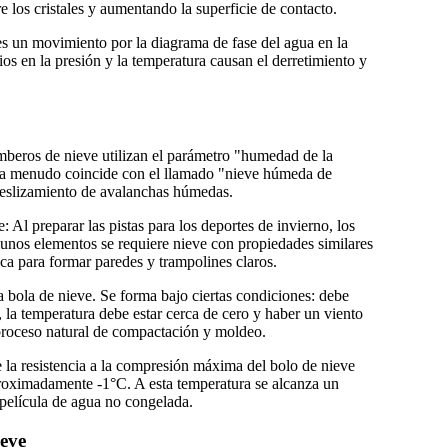
 los cristales y aumentando la superficie de contacto.
s un movimiento por la diagrama de fase del agua en la
os en la presión y la temperatura causan el derretimiento y
beros de nieve utilizan el parámetro "humedad de la
eve a menudo coincide con el llamado "nieve húmeda de
deslizamiento de avalanchas húmedas.
 Al preparar las pistas para los deportes de invierno, los
gunos elementos se requiere nieve con propiedades similares
ica para formar paredes y trampolines claros.
a bola de nieve. Se forma bajo ciertas condiciones: debe
, la temperatura debe estar cerca de cero y haber un viento
l proceso natural de compactación y moldeo.
 la resistencia a la compresión máxima del bolo de nieve
proximadamente -1°C. A esta temperatura se alcanza un
a película de agua no congelada.
ieve