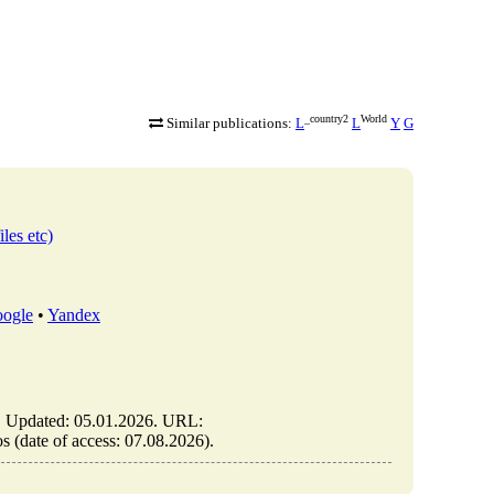
_country2
World
Similar publications:
L
L
Y
G
iles etc)
ogle
•
Yandex
). Updated: 05.01.2026. URL:
os (date of access: 07.08.2026).