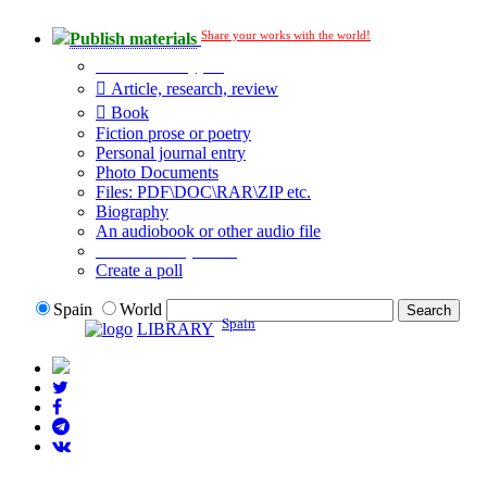
Share your works with the world!
Publish materials
Publication type?
Article, research, review
Book
Fiction prose or poetry
Personal journal entry
Photo Documents
Files: PDF\DOC\RAR\ZIP etc.
Biography
An audiobook or other audio file
Additional options:
Create a poll
Spain
World
Spain
LIBRARY