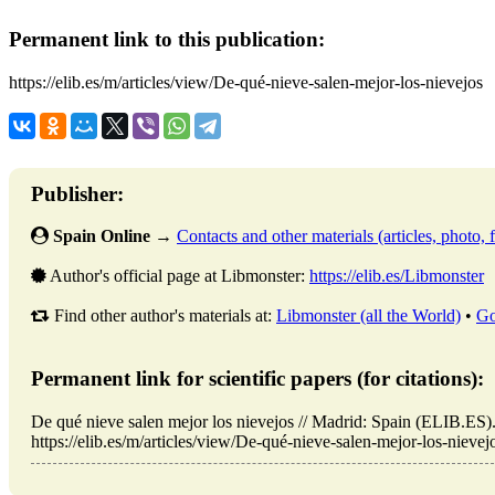
Permanent link to this publication:
https://elib.es/m/articles/view/De-qué-nieve-salen-mejor-los-nievejos
Publisher:
Spain Online
→
Contacts and other materials (articles, photo, f
Author's official page at Libmonster:
https://elib.es/Libmonster
Find other author's materials at:
Libmonster (all the World)
•
Go
Permanent link for scientific papers (for citations):
De qué nieve salen mejor los nievejos // Madrid: Spain (ELIB.ES
https://elib.es/m/articles/view/De-qué-nieve-salen-mejor-los-nievej