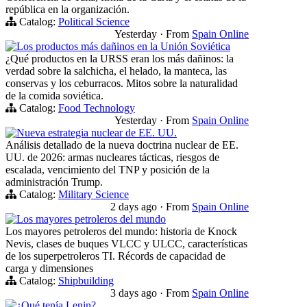
república en la organización.
Catalog:
Political Science
Yesterday
·
From
Spain Online
Los productos más dañinos en la Unión Soviética
¿Qué productos en la URSS eran los más dañinos: la
verdad sobre la salchicha, el helado, la manteca, las
conservas y los ceburracos. Mitos sobre la naturalidad
de la comida soviética.
Catalog:
Food Technology
Yesterday
·
From
Spain Online
Nueva estrategia nuclear de EE. UU.
Análisis detallado de la nueva doctrina nuclear de EE.
UU. de 2026: armas nucleares tácticas, riesgos de
escalada, vencimiento del TNP y posición de la
administración Trump.
Catalog:
Military Science
2 days ago
·
From
Spain Online
Los mayores petroleros del mundo
Los mayores petroleros del mundo: historia de Knock
Nevis, clases de buques VLCC y ULCC, características
de los superpetroleros TI. Récords de capacidad de
carga y dimensiones
Catalog:
Shipbuilding
3 days ago
·
From
Spain Online
¿Qué tenía Lenin?