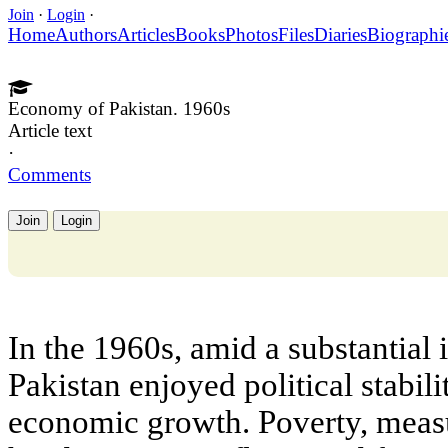
Join
·
Login
·
Home
Authors
Articles
Books
Photos
Files
Diaries
Biographi
Economy of Pakistan. 1960s
Article text
·
Comments
Join
Login
In the 1960s, amid a substantial 
Pakistan enjoyed political stabili
economic growth. Poverty, meas