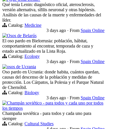
Qué tenía Lenin: diagnóstico oficial, aterosclerosis,
versión alternativa, sífilis neuronal y otras hipótesis.
Análisis de las causas de la muerte y enfermedades del
líder.
Catalog:
Medicine
3 days ago
·
From
Spain Online
Osos de Belarús
El oso pardo en Bielorrusia: población, hábitat,
comportamiento al encontrar, temporada de caza y
estado actualizado en la Lista Roja.
Catalog:
Ecology
3 days ago
·
From
Spain Online
osos de Ucrania
Oso pardo en Ucrania: donde habita, cuántos quedan,
causas del descenso de la población y medidas de
protección. Los Cárpatos, la Polesia y el Parque Natural
de Chernóbil.
Catalog:
Biology
3 days ago
·
From
Spain Online
Champán soviético - para todos y cada uno por todos
los tiempos
Champaña soviética - para todos y cada uno para
siempre
Catalog:
Cultural Studies
4 days ago
·
From
Spain Online