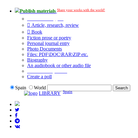
Share your works with the world!
Publish materials
Publication type?
Article, research, review
Book
Fiction prose or poetry
Personal journal entry
Photo Documents
Files: PDF\DOC\RAR\ZIP etc.
Biography
An audiobook or other audio file
Additional options:
Create a poll
Spain
World
Spain
LIBRARY