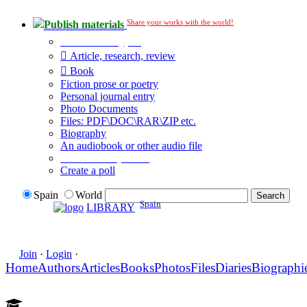
Share your works with the world!
Publish materials
Publication type?
Article, research, review
Book
Fiction prose or poetry
Personal journal entry
Photo Documents
Files: PDF\DOC\RAR\ZIP etc.
Biography
An audiobook or other audio file
Additional options:
Create a poll
Spain
World
Spain
LIBRARY
Join
·
Login
·
Home
Authors
Articles
Books
Photos
Files
Diaries
Biographi