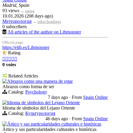
Madrid, Spain
93 views
→
rating
10.01.2026 (208 days ago)
Метеорология
→
other headings
0 subscribers
All articles of the author on Libmonster
Official page:
https://elib.es/Libmonster
Rating





0 votes
Related Articles
Abrazos como una manera de estar
Abrazos como forma de ser
Catalog:
Psychology
7 days ago
·
From
Spain Online
Idioma de símbolos del Lejano Oriente
Idioma de símbolos del Lejano Oriente
Catalog:
Культурология
46 days ago
·
From
Spain Online
Ártico y sus particularidades culturales e históricas
Ártico y sus particularidades culturales e históricas