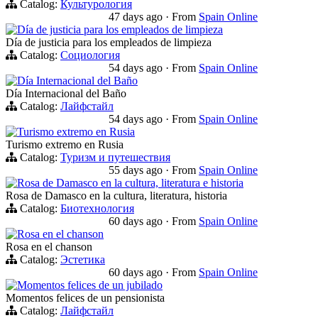
Catalog:
Культурология
47 days ago
·
From
Spain Online
Día de justicia para los empleados de limpieza
Día de justicia para los empleados de limpieza
Catalog:
Социология
54 days ago
·
From
Spain Online
Día Internacional del Baño
Día Internacional del Baño
Catalog:
Лайфстайл
54 days ago
·
From
Spain Online
Turismo extremo en Rusia
Turismo extremo en Rusia
Catalog:
Туризм и путешествия
55 days ago
·
From
Spain Online
Rosa de Damasco en la cultura, literatura e historia
Rosa de Damasco en la cultura, literatura, historia
Catalog:
Биотехнология
60 days ago
·
From
Spain Online
Rosa en el chanson
Rosa en el chanson
Catalog:
Эстетика
60 days ago
·
From
Spain Online
Momentos felices de un jubilado
Momentos felices de un pensionista
Catalog:
Лайфстайл