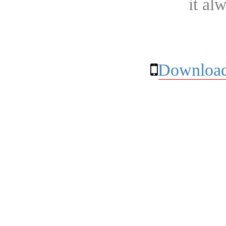
it al
Download