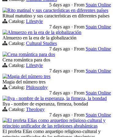
5 days ago
·
From
Spain Online
Rito matinal y sus características en diferentes países
Ritual matutino y sus características en diferentes países
Catalog:
Lifestyle
7 days ago
·
From
Spain Online
Almuerzo en la era de la globalización
Almuerzo en la era de la globalización
Catalog:
Cultural Studies
7 days ago
·
From
Spain Online
Cena romántica para dos
Cena romántica para dos
Catalog:
Lifestyle
7 days ago
·
From
Spain Online
Magia del número tres
Magia del número tres
Catalog:
Philosophy
7 days ago
·
From
Spain Online
Ilya - nombre de la esperanza, la firmeza, la bondad
Ilya - nombre de esperanza, firmeza, bondad
Catalog:
Theology
7 days ago
·
From
Spain Online
El profeta Elías como arquetipo religioso-cultural y
principio unificador de las religiones abrahámicas
El profeta Elías como arquetipo religioso-cultural y
principio unificador de las religiones abraámicas