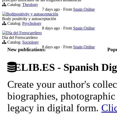
Catalog:
Theology
7 days ago
·
From
Spain Online
Bodipositivity y autoaceptación
Body positivity y autoaceptación
Catalog:
Psychology
8 days ago
·
From
Spain Online
Día del Ferrocarrilero
Día del Ferrocarrilero
Catalog:
Sociology
8 days ago
·
From
Spain Online
New publications:
Popu
ELIB.ES - Spanish Digi
Create your author's collec
biographies, photographic 
legacy in digital form.
Cli