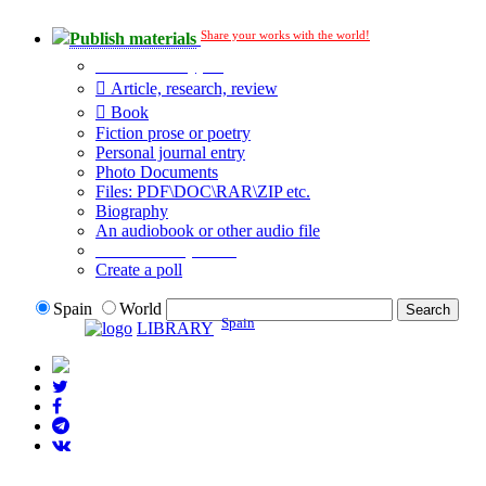
Share your works with the world!
Publish materials
Publication type?
Article, research, review
Book
Fiction prose or poetry
Personal journal entry
Photo Documents
Files: PDF\DOC\RAR\ZIP etc.
Biography
An audiobook or other audio file
Additional options:
Create a poll
Spain
World
Spain
LIBRARY