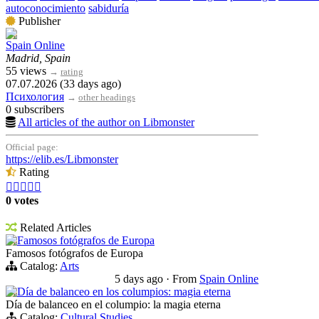
autoconocimiento
sabiduría
Publisher
Spain Online
Madrid, Spain
55 views
→
rating
07.07.2026 (33 days ago)
Психология
→
other headings
0 subscribers
All articles of the author on Libmonster
Official page:
https://elib.es/Libmonster
Rating





0 votes
Related Articles
Famosos fotógrafos de Europa
Famosos fotógrafos de Europa
Catalog:
Arts
5 days ago
·
From
Spain Online
Día de balanceo en los columpios: magia eterna
Día de balanceo en el columpio: la magia eterna
Catalog:
Cultural Studies