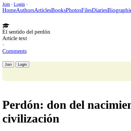
Join
·
Login
·
Home
Authors
Articles
Books
Photos
Files
Diaries
Biographi
El sentido del perdón
Article text
·
Comments
Join
Login
Perdón: don del nacimien
civilización