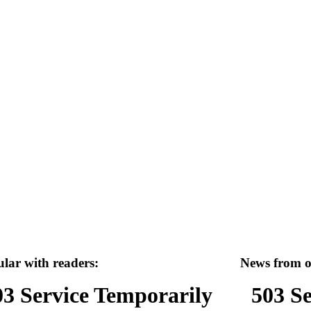
lar with readers:
News from ot
03 Service Temporarily
503 S