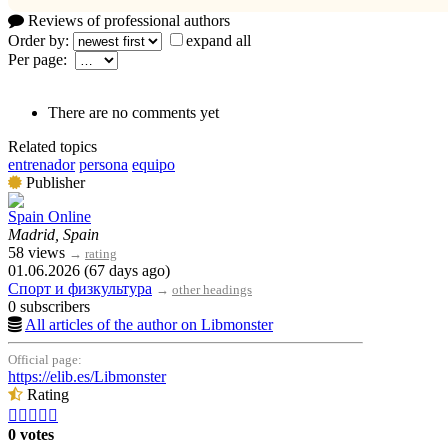
Reviews of professional authors
Order by:
expand all
Per page:
There are no comments yet
Related topics
entrenador
persona
equipo
Publisher
Spain Online
Madrid, Spain
58 views
→
rating
01.06.2026 (67 days ago)
Спорт и физкультура
→
other headings
0 subscribers
All articles of the author on Libmonster
Official page:
https://elib.es/Libmonster
Rating





0 votes