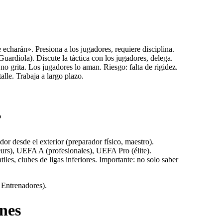
echarán». Presiona a los jugadores, requiere disciplina.
uardiola). Discute la táctica con los jugadores, delega.
 no grita. Los jugadores lo aman. Riesgo: falta de rigidez.
lle. Trabaja a largo plazo.
r
or desde el exterior (preparador físico, maestro).
urs), UEFA A (profesionales), UEFA Pro (élite).
les, clubes de ligas inferiores. Importante: no solo saber
 Entrenadores).
enes