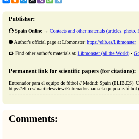
Publisher:
Spain Online
→
Contacts and other materials (articles, photo, f
Author's official page at Libmonster:
https://elib.es/Libmonster
Find other author's materials at:
Libmonster (all the World)
•
Go
Permanent link for scientific papers (for citations):
Entrenador para el equipo de fútbol // Madrid: Spain (ELIB.ES).
https://elib.es/m/articles/view/Entrenador-para-el-equipo-de-fútbol 
Comments: