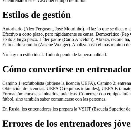
El entrenador es el CEO del equipo de fútbol.
Estilos de gestión
Autoritario (Alex Ferguson, José Mourinho). «Haz lo que se dice, o te 
Efectivo a corto plazo, pero rápidamente se cansa. Democrático (Pep G
Éxito a largo plazo. Líder-padre (Carlo Ancelotti). Abraza, reconcilia,
Entrenador-erudito (Arsène Wenger). Analiza hasta el más mínimo deta
No hay un estilo ideal. Todo depende de la personalidad.
Cómo convertirse en entrenado
Camino 1: exfutbolista (obtiene la licencia UEFA). Camino 2: entrenad
Obtención de licencias: UEFA C (equipos infantiles), UEFA B (amate
Formación: cursos, seminarios, prácticas. Comenzar con equipos infanti
fútbol, sino también saber comunicarse con las personas.
En Rusia, los entrenadores los prepara la VSHT (Escuela Superior de
Errores de los entrenadores jóv