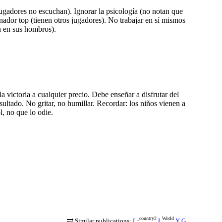
jugadores no escuchan). Ignorar la psicología (no notan que
ador top (tienen otros jugadores). No trabajar en sí mismos
n en sus hombros).
la victoria a cualquier precio. Debe enseñar a disfrutar del
esultado. No gritar, no humillar. Recordar: los niños vienen a
l, no que lo odie.
_country2
World
Similar publications:
L
L
Y
G