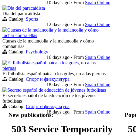
10 days ago
·
From
Spain Online
Día del paracaidista
Día del paracaidista
Catalog:
Sports
12 days ago
·
From
Spain Online
Causas de la melancolía y la melancolía y cómo
luchar contra ellas
Causas de la melancolía y la melancolía y cómo
combatirlas
Catalog:
Psychology
16 days ago
·
From
Spain Online
El futbolista español patea a los goles, no a las
piernas
El futbolista español patea a los goles, no a las piernas
Catalog:
Спорт и физкультура
18 days ago
·
From
Spain Online
Secreto español de educación de jóvenes futbolistas
El secreto español de la educación de los jóvenes
futbolistas
Catalog:
Спорт и физкультура
18 days ago
·
From
Spain Online
New publications:
Popu
503 Service Temporarily
5