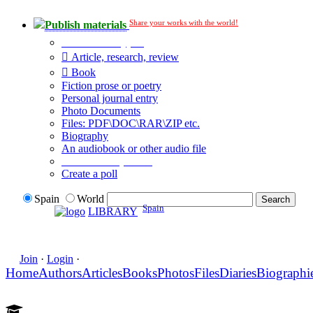
Share your works with the world!
Publish materials
Publication type?
Article, research, review
Book
Fiction prose or poetry
Personal journal entry
Photo Documents
Files: PDF\DOC\RAR\ZIP etc.
Biography
An audiobook or other audio file
Additional options:
Create a poll
Spain
World
Spain
LIBRARY
Join
·
Login
·
Home
Authors
Articles
Books
Photos
Files
Diaries
Biographi