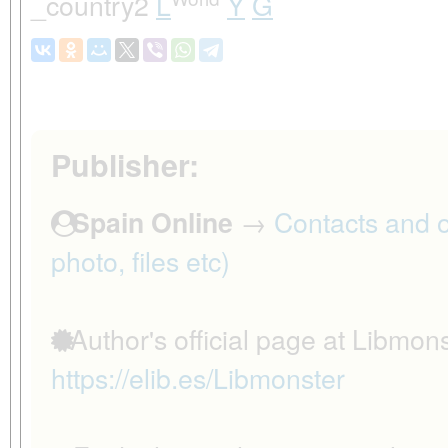
_country2
L
Y
G
Publisher:
→
Contacts and ot
Spain Online
photo, files etc)
Author's official page at Libmons
https://elib.es/Libmonster