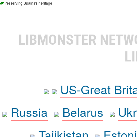
Preserving Spains's heritage
LIBMONSTER NET
L
US-Great Brit
Russia
Belarus
Ukr
Tajikistan
Eston