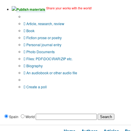
Share your works with the world!
Publish materials
Publication type?
Article, research, review
Book
Fiction prose or poetry
Personal journal entry
Photo Documents
Files: PDF\DOC\RAR\ZIP etc.
Biography
An audiobook or other audio file
Additional options:
Create a poll
Spain
World