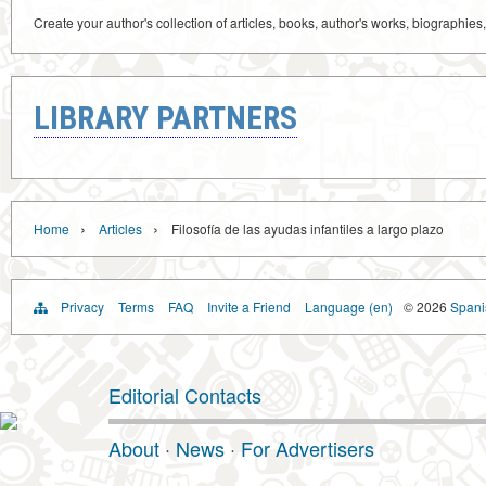
Create your author's collection of articles, books, author's works, biographies
LIBRARY PARTNERS
›
›
Home
Articles
Filosofía de las ayudas infantiles a largo plazo
Privacy
Terms
FAQ
Invite a Friend
Language (en)
© 2026
Spanis
Editorial Contacts
About
·
News
·
For Advertisers