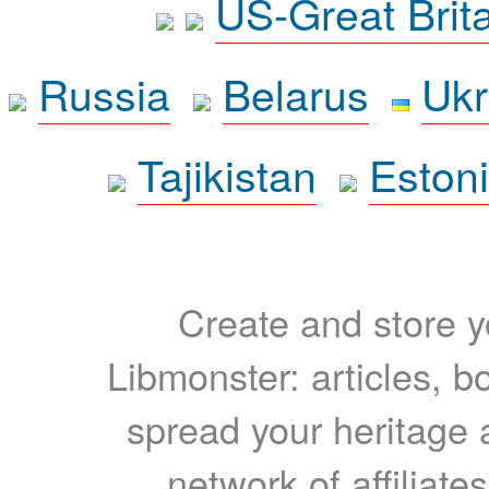
US-Great Brit
Russia
Belarus
Ukr
Tajikistan
Eston
Create and store yo
Libmonster: articles, b
spread your heritage a
network of affiliates