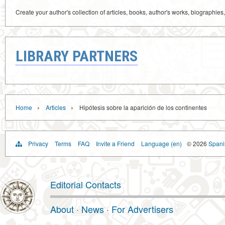
Create your author's collection of articles, books, author's works, biographies
LIBRARY PARTNERS
›
›
Home
Articles
Hipótesis sobre la aparición de los continentes
Privacy
Terms
FAQ
Invite a Friend
Language (en)
© 2026
Spanis
Editorial Contacts
About
·
News
·
For Advertisers