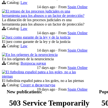
Catalog:
Law
14 days ago
·
From
Spain Online
El retraso de los procesos judiciales es una
herramienta para los abusos o un factor de protección?
La dilatación de los procesos judiciales es una
herramienta para los abusos o un factor de protección?
Catalog:
Law
14 days ago
·
From
Spain Online
Juez como garante de la ley y de la justicia
El juez como garante de la ley y de la justicia
Catalog:
Law
14 days ago
·
From
Spain Online
En los orígenes de la neurociencia
En los orígenes de la neurociencia
Catalog:
Вопросы науки
17 days ago
·
From
Spain Online
El futbolista español patea a los goles, no a las
piernas
El futbolista español patea a los goles, no a las piernas
Catalog:
Спорт и физкультура
19 days ago
·
From
Spain Online
New publications:
Popu
503 Service Temporarily
5