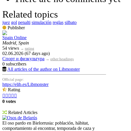
Related topics
juez
gol
penalti
simulación
reglas
silbato
Publisher
Spain Online
Madrid, Spain
54 views
→
rating
02.06.2026 (67 days ago)
Спорт и физкультура
→
other headings
0 subscribers
All articles of the author on Libmonster
Official page:
https://elib.es/Libmonster
Rating





0 votes
Related Articles
Osos de Belarús
El oso pardo en Bielorrusia: población, hábitat,
comportamiento al encontrar, temporada de caza y