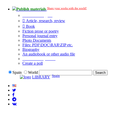
Share your works with the world!
Publish materials
Publication type?
Article, research, review
Book
Fiction prose or poetry
Personal journal entry
Photo Documents
Files: PDF\DOC\RAR\ZIP etc.
Biography
An audiobook or other audio file
Additional options:
Create a poll
Spain
World
Spain
LIBRARY