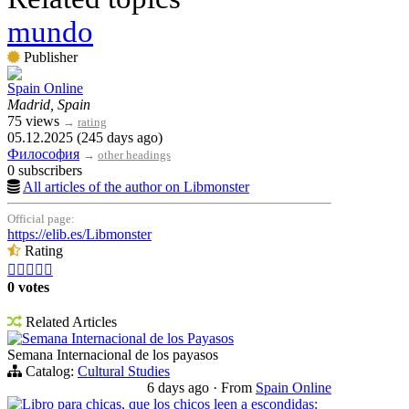
mundo
Publisher
Spain Online
Madrid, Spain
75 views
→
rating
05.12.2025 (245 days ago)
Философия
→
other headings
0 subscribers
All articles of the author on Libmonster
Official page:
https://elib.es/Libmonster
Rating





0 votes
Related Articles
Semana Internacional de los Payasos
Semana Internacional de los payasos
Catalog:
Cultural Studies
6 days ago
·
From
Spain Online
Libro para chicas, que los chicos leen a escondidas: