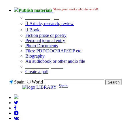
Share your works with the world!
Publish materials
Publication type?
Article, research, review
Book
Fiction prose or poetry
Personal journal entry
Photo Documents
Files: PDF\DOC\RAR\ZIP etc.
Biography
An audiobook or other audio file
Additional options:
Create a poll
Spain
World
Spain
LIBRARY