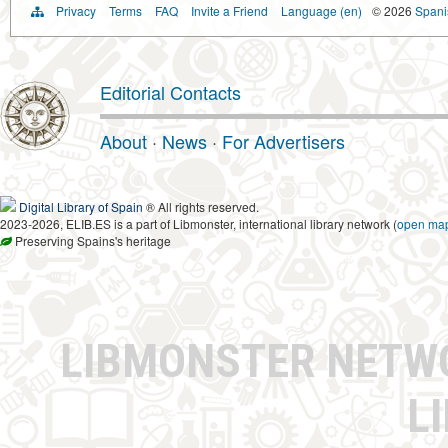
Privacy
Terms
FAQ
Invite a Friend
Language (en)
© 2026
Spanis
Editorial Contacts
About
·
News
·
For Advertisers
Digital Library of Spain
® All rights reserved.
2023-2026, ELIB.ES is a part of Libmonster, international library network (
open ma
Preserving Spains's heritage
LIBMONSTER NET
L