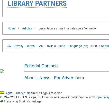
LIBRARY PARTNERS
›
›
Home
Articles
Las máscaras más inusuales de año nuevo
Privacy
Terms
FAQ
Invite a Friend
Language (en)
© 2026
Spanis
Editorial Contacts
About
·
News
·
For Advertisers
Digital Library of Spain
® All rights reserved.
2023-2026, ELIB.ES is a part of Libmonster, international library network (
open ma
Preserving Spains's heritage