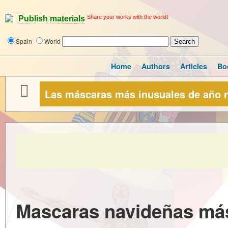
Share your works with the world!
Publish materials
Spain
World
Home
Authors
Articles
Bo
Las máscaras más inusuales de año 
Mascaras navideñas más