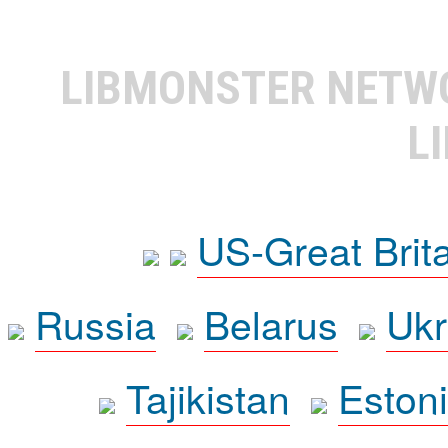
LIBMONSTER NET
L
US-Great Brit
Russia
Belarus
Ukr
Tajikistan
Eston