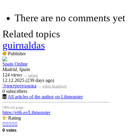
There are no comments yet
Related topics
guirnaldas
Publisher
Spain Online
Madrid, Spain
124 views
→
rating
12.12.2025 (239 days ago)
Электротехника
→
other headings
0 subscribers
All articles of the author on Libmonster
Official page:
https://elib.es/Libmonster
Rating





0 votes