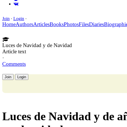
Join
·
Login
·
Home
Authors
Articles
Books
Photos
Files
Diaries
Biographi
Luces de Navidad y de Navidad
Article text
·
Comments
Join
Login
Luces de Navidad y de añ