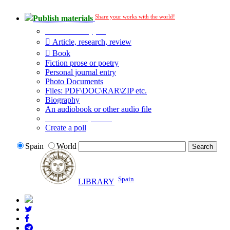
Share your works with the world!
Publish materials
Publication type?
Article, research, review
Book
Fiction prose or poetry
Personal journal entry
Photo Documents
Files: PDF\DOC\RAR\ZIP etc.
Biography
An audiobook or other audio file
Additional options:
Create a poll
Spain
World
Spain
LIBRARY