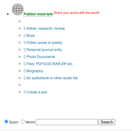
Share your works with the world!
Publish materials
Publication type?
Article, research, review
Book
Fiction prose or poetry
Personal journal entry
Photo Documents
Files: PDF\DOC\RAR\ZIP etc.
Biography
An audiobook or other audio file
Additional options:
Create a poll
Spain
World