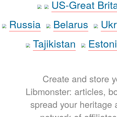
US-Great Brit
Russia
Belarus
Ukr
Tajikistan
Eston
Create and store yo
Libmonster: articles, b
spread your heritage a
network of affiliates