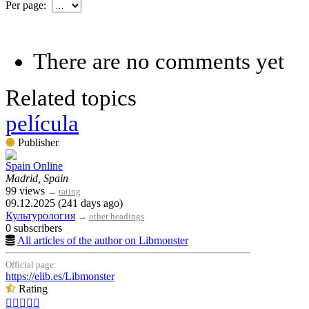
Per page:
There are no comments yet
Related topics
película
Publisher
Spain Online
Madrid, Spain
99 views
→
rating
09.12.2025 (241 days ago)
Культурология
→
other headings
0 subscribers
All articles of the author on Libmonster
Official page:
https://elib.es/Libmonster
Rating




