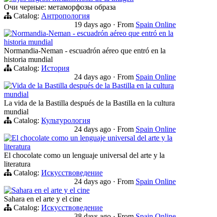
Очи черные: метаморфозы образа
Catalog:
Антропология
19 days ago
·
From
Spain Online
Normandia-Neman - escuadrón aéreo que entró en la
historia mundial
Normandia-Neman - escuadrón aéreo que entró en la
historia mundial
Catalog:
История
24 days ago
·
From
Spain Online
Vida de la Bastilla después de la Bastilla en la cultura
mundial
La vida de la Bastilla después de la Bastilla en la cultura
mundial
Catalog:
Культурология
24 days ago
·
From
Spain Online
El chocolate como un lenguaje universal del arte y la
literatura
El chocolate como un lenguaje universal del arte y la
literatura
Catalog:
Искусствоведение
24 days ago
·
From
Spain Online
Sahara en el arte y el cine
Sahara en el arte y el cine
Catalog:
Искусствоведение
38 days ago
·
From
Spain Online