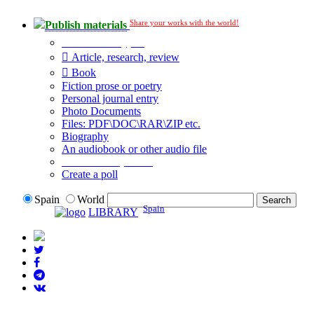
Share your works with the world!
Publish materials
Publication type?
Article, research, review
Book
Fiction prose or poetry
Personal journal entry
Photo Documents
Files: PDF\DOC\RAR\ZIP etc.
Biography
An audiobook or other audio file
Additional options:
Create a poll
Spain
World
Spain
LIBRARY