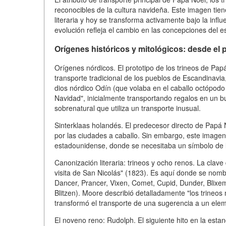
reconocibles de la cultura navideña. Este imagen tie
literaria y hoy se transforma activamente bajo la influ
evolución refleja el cambio en las concepciones del es
Orígenes históricos y mitológicos: desde el p
Orígenes nórdicos. El prototipo de los trineos de Pap
transporte tradicional de los pueblos de Escandinavia
dios nórdico Odín (que volaba en el caballo octópodo 
Navidad", inicialmente transportando regalos en un bu
sobrenatural que utiliza un transporte inusual.
Sinterklaas holandés. El predecesor directo de Papá
por las ciudades a caballo. Sin embargo, este imagen 
estadounidense, donde se necesitaba un símbolo de la
Canonización literaria: trineos y ocho renos. La clav
visita de San Nicolás" (1823). Es aquí donde se nom
Dancer, Prancer, Vixen, Comet, Cupid, Dunder, Blixe
Blitzen). Moore describió detalladamente "los trineos 
transformó el transporte de una sugerencia a un eleme
El noveno reno: Rudolph. El siguiente hito en la estan