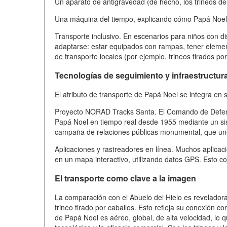
Un aparato de antigravedad (de hecho, los trineos de
Una máquina del tiempo, explicando cómo Papá Noel 
Transporte inclusivo. En escenarios para niños con dis
adaptarse: estar equipados con rampas, tener elemen
de transporte locales (por ejemplo, trineos tirados po
Tecnologías de seguimiento y infraestructur
El atributo de transporte de Papá Noel se integra en 
Proyecto NORAD Tracks Santa. El Comando de Defensa
Papá Noel en tiempo real desde 1955 mediante un sis
campaña de relaciones públicas monumental, que une e
Aplicaciones y rastreadores en línea. Muchos aplicaci
en un mapa interactivo, utilizando datos GPS. Esto con
El transporte como clave a la imagen
La comparación con el Abuelo del Hielo es revelado
trineo tirado por caballos. Esto refleja su conexión con
de Papá Noel es aéreo, global, de alta velocidad, lo 