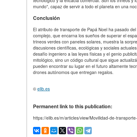
tecnológico y la eficacia comercial. Son los trineos y
mundo", capaz de servir a todo el planeta en una noc
Conclusión
El atributo de transporte de Papá Noel ha pasado del r
complejo, que encarna los sueños de superar el espaci
trineos verdes con paneles solares, muestra la sorpre
discusiones científicas, ecológicas y sociales actuales.
desafío ingeniero a las leyes físicas y el genio publi
mitológico, sino un código cultural que sigue actual
pueden encontrar su lugar en el futuro altamente tec
drones autónomos que entregan regalos.
©
elib.es
Permanent link to this publication:
https://elib.es/m/articles/view/Movilidad-de-transpor