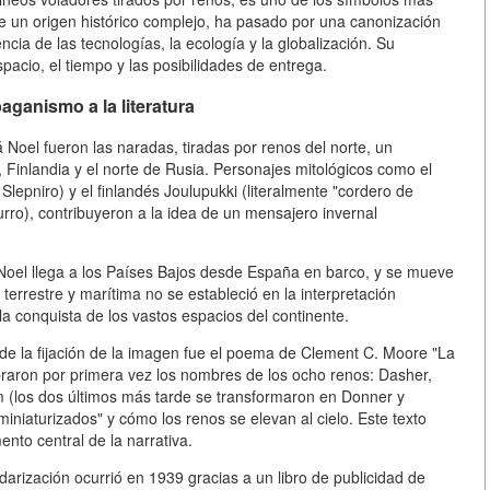
ne un origen histórico complejo, ha pasado por una canonización
encia de las tecnologías, la ecología y la globalización. Su
pacio, el tiempo y las posibilidades de entrega.
aganismo a la literatura
á Noel fueron las naradas, tiradas por renos del norte, un
, Finlandia y el norte de Rusia. Personajes mitológicos como el
Slepniro) y el finlandés Joulupukki (literalmente "cordero de
rro), contribuyeron a la idea de un mensajero invernal
 Noel llega a los Países Bajos desde España en barco, y se mueve
terrestre y marítima no se estableció en la interpretación
 conquista de los vastos espacios del continente.
e de la fijación de la imagen fue el poema de Clement C. Moore "La
braron por primera vez los nombres de los ocho renos: Dasher,
m (los dos últimos más tarde se transformaron en Donner y
miniaturizados" y cómo los renos se elevan al cielo. Este texto
nto central de la narrativa.
darización ocurrió en 1939 gracias a un libro de publicidad de