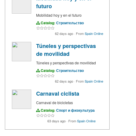
futuro
Mobilidad hoy y en el futuro
Catalog:
Строительство
62 days ago
·
From
Spain Online
Túneles y perspectivas
de movilidad
Túneles y perspectivas de movilidad
Catalog:
Строительство
62 days ago
·
From
Spain Online
Carnaval ciclista
Carnaval de bicicletas
Catalog:
Спорт и физкультура
63 days ago
·
From
Spain Online