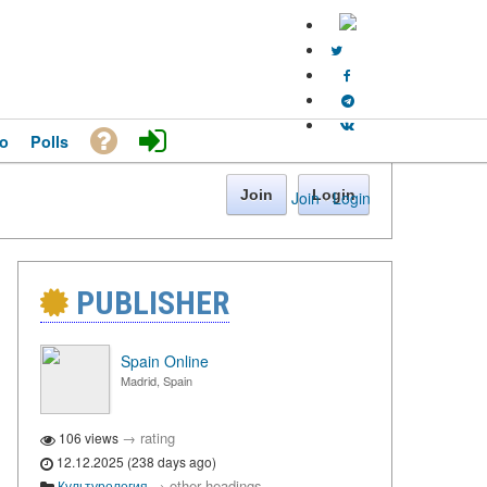
o
Polls
Join
Login
Join
·
Login
PUBLISHER
Spain Online
Madrid, Spain
→
rating
106 views
12.12.2025 (238 days ago)
→
other headings
Культурология