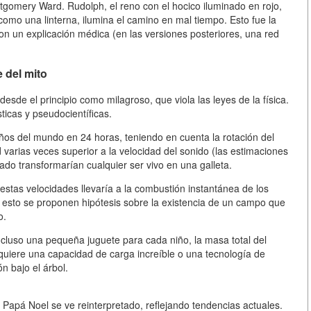
tgomery Ward. Rudolph, el reno con el hocico iluminado en rojo,
 como una linterna, ilumina el camino en mal tiempo. Esto fue la
con un explicación médica (en las versiones posteriores, una red
e del mito
esde el principio como milagroso, que viola las leyes de la física.
icas y pseudocientíficas.
niños del mundo en 24 horas, teniendo en cuenta la rotación del
 varias veces superior a la velocidad del sonido (las estimaciones
ado transformarían cualquier ser vivo en una galleta.
estas velocidades llevaría a la combustión instantánea de los
r esto se proponen hipótesis sobre la existencia de un campo que
o.
ncluso una pequeña juguete para cada niño, la masa total del
equiere una capacidad de carga increíble o una tecnología de
n bajo el árbol.
de Papá Noel se ve reinterpretado, reflejando tendencias actuales.