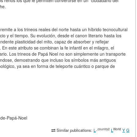
 los renos los que le permiten convertirse en un "ciudadano del
he.
emite a los trineos reales del norte hasta un híbrido tecnocultural
o y el tiempo. Su evolución, desde el canon literario hasta los
ndente plasticidad del mito, capaz de absorber y reflejar
 En este atributo se combinan la fe infantil en el milagro, el
citario. Los trineos de Papá Noel no son simplemente un transporte
izándose, demostrando que incluso los símbolos más antiguos
nológico, ya sea en forma de teleporte cuántico o parque de
te-de-Papá-Noel
_country2
World
Similar publications:
L
L
Y
G