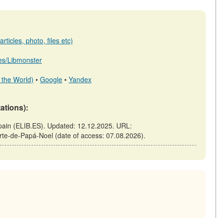
ticles, photo, files etc)
b.es/Libmonster
 the World)
•
Google
•
Yandex
tations):
Spain (ELIB.ES). Updated: 12.12.2025. URL:
porte-de-Papá-Noel (date of access: 07.08.2026).