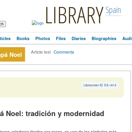
LIBRARY
Spain
ticles
Books
Photos
Files
Diaries
Biographies
Audi
Article text
·
Comments
apá Noel
Libmonster ID: ES-1615
pá Noel: tradición y modernidad
trineos voladores tirados por renos, es uno de los símbolos más