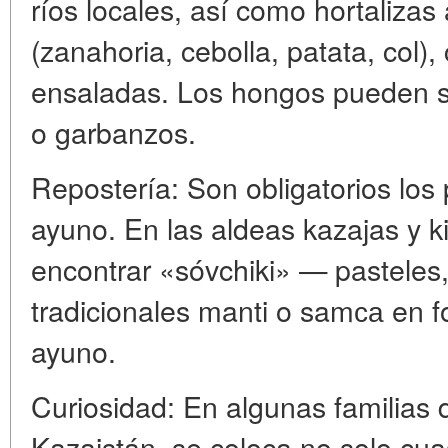
ríos locales, así como hortaliza
(zanahoria, cebolla, patata, col)
ensaladas. Los hongos pueden ser
o garbanzos.
Repostería: Son obligatorios los p
ayuno. En las aldeas kazajas y k
encontrar «sóvchiki» — pasteles
tradicionales manti o samса en f
ayuno.
Curiosidad: En algunas familias 
Kazajstán, se coloca no solo cua