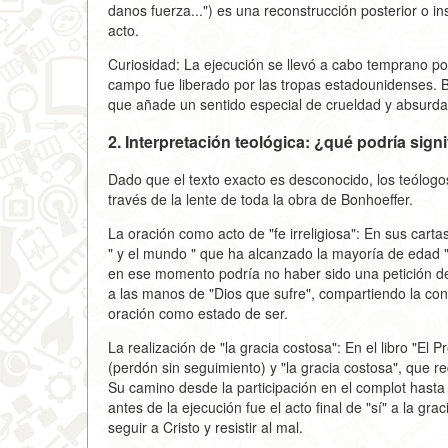
danos fuerza...") es una reconstrucción posterior o in
acto.
Curiosidad: La ejecución se llevó a cabo temprano p
campo fue liberado por las tropas estadounidenses. B
que añade un sentido especial de crueldad y absurda
2. Interpretación teológica: ¿qué podría sign
Dado que el texto exacto es desconocido, los teólogos
través de la lente de toda la obra de Bonhoeffer.
La oración como acto de "fe irreligiosa": En sus cartas
" y el mundo " que ha alcanzado la mayoría de edad "
en ese momento podría no haber sido una petición de
a las manos de "Dios que sufre", compartiendo la con
oración como estado de ser.
La realización de "la gracia costosa": En el libro "El P
(perdón sin seguimiento) y "la gracia costosa", que req
Su camino desde la participación en el complot hasta e
antes de la ejecución fue el acto final de "sí" a la gra
seguir a Cristo y resistir al mal.