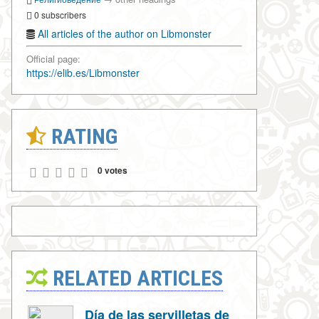
0 subscribers
All articles of the author on Libmonster
Official page:
https://elib.es/Libmonster
RATING
0 votes
RELATED ARTICLES
Día de las servilletas de