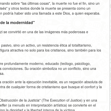
ando sobre "las últimas cosas", la muerte no fue el fin, sino un
isés" y otros textos donde la muerte se presenta como un
n podría haber sido una llamada a este Dios, a quien esperaba.
r de la modernidad"
azi se convirtió en una de las imágenes más poderosas e
pasivo, sino un activo, un resistencia ética al totalitarismo,
igura atractiva no solo para los cristianos, sino también para los
mbre profundamente moderno, educado (teólogo, psicólogo,
 convicciones. Su oración simboliza no un conflicto, sino una
osa.
la oración ante la ejecución inevitable, es un negación absoluta de
ntra de cualquier forma de cristianismo que busque el confort y la
Obstrucción de la Justicia" (The Execution of Justice) y en una
ffer (a menudo en interpretación artística) se convierte en el
no la dignidad y la libertad interna de la víctima.