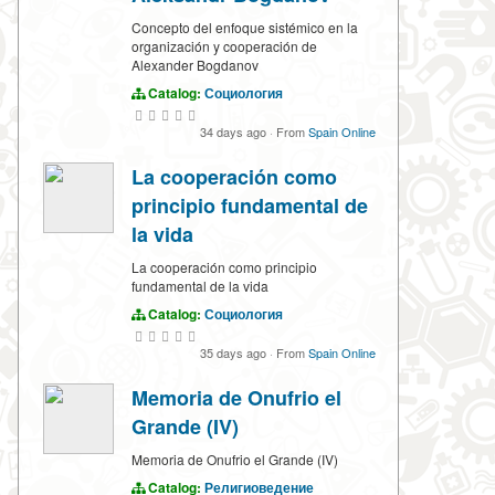
Concepto del enfoque sistémico en la
organización y cooperación de
Alexander Bogdanov
Catalog:
Социология
34 days ago
·
From
Spain Online
La cooperación como
principio fundamental de
la vida
La cooperación como principio
fundamental de la vida
Catalog:
Социология
35 days ago
·
From
Spain Online
Memoria de Onufrio el
Grande (IV)
Memoria de Onufrio el Grande (IV)
Catalog:
Религиоведение