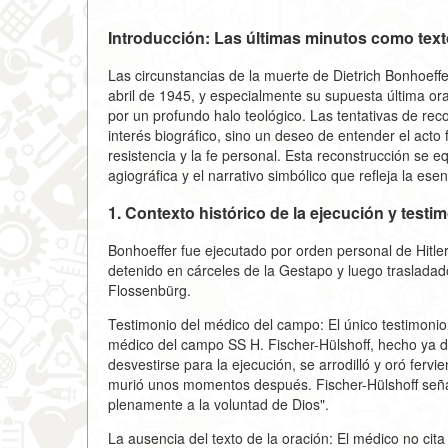
Introducción: Las últimas minutos como text
Las circunstancias de la muerte de Dietrich Bonhoeff
abril de 1945, y especialmente su supuesta última ora
por un profundo halo teológico. Las tentativas de rec
interés biográfico, sino un deseo de entender el acto f
resistencia y la fe personal. Esta reconstrucción se equ
agiográfica y el narrativo simbólico que refleja la es
1. Contexto histórico de la ejecución y testi
Bonhoeffer fue ejecutado por orden personal de Hitler
detenido en cárceles de la Gestapo y luego traslada
Flossenbürg.
Testimonio del médico del campo: El único testimonio 
médico del campo SS H. Fischer-Hülshoff, hecho ya d
desvestirse para la ejecución, se arrodilló y oró fer
murió unos momentos después. Fischer-Hülshoff señal
plenamente a la voluntad de Dios".
La ausencia del texto de la oración: El médico no cita 