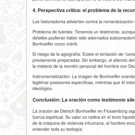
4. Perspectiva crítica: el problema de la reco
Los historiadores advierten contra la romanticización
Problema de fuentes: Tenemos un testimonio, aunque
detalles pudieran haber sido adornados subconscientem
Bonhoeffer como mártir.
El riesgo de la agiografía: Existe el tentación de "con
previamente preparadas. Sin embargo, el silencio del
la misterio de la reunión personal del hombre con Dio
Instrumentalización: La imagen de Bonhoeffer orando a
legitimar posiciones específicas, mientras que él mi
ideológico.
Conclusión: La oración como testimonio sil
La oración de Dietrich Bonhoeffer en Flossenbürg sig
fuerza espiritual. Su valor no radica en el texto hipot
de la máquina de violencia inhumana, el hombre encont
entender toda su teología: