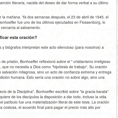
serción literaria, nacida del deseo de dar forma verbal a su último
or la mañana. Ya dos semanas después, el 23 de abril de 1945, el
onhoeffer fue uno de los últimos ejecutados en Flossenbürg, lo
 cercanía al salvamento.
ificar esta oración?
 y biógrafos interpretan este acto silencioso (para nosotros) a
 de prisión, Bonhoeffer reflexionó sobre el " cristianismo irreligioso
, que no necesita a Dios como "hipótesis de trabajo". Su oración
 salvación milagrosa, sino un acto de confianza extrema y entrega
dición humana. Esto sería una oración no sobre algo, sino una
recio de la Disciplina", Bonhoeffer escribió sobre "la gracia barata"
uiere de los discípulos la disposición a dar todo, incluso la vida.
l patíbulo fue una materialización literal de este tesis. La oración
cia costosa, el acuerdo final para pagar el precio más alto por