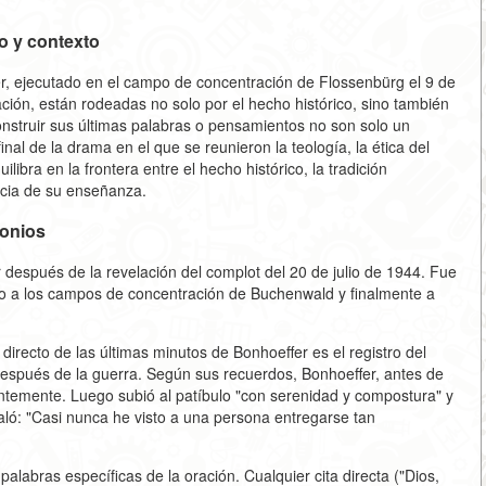
o y contexto
er, ejecutado en el campo de concentración de Flossenbürg el 9 de
ción, están rodeadas no solo por el hecho histórico, sino también
onstruir sus últimas palabras o pensamientos no son solo un
inal de la drama en el que se reunieron la teología, la ética del
ilibra en la frontera entre el hecho histórico, la tradición
encia de su enseñanza.
monios
 después de la revelación del complot del 20 de julio de 1944. Fue
do a los campos de concentración de Buchenwald y finalmente a
directo de las últimas minutos de Bonhoeffer es el registro del
espués de la guerra. Según sus recuerdos, Bonhoeffer, antes de
vientemente. Luego subió al patíbulo "con serenidad y compostura" y
ó: "Casi nunca he visto a una persona entregarse tan
palabras específicas de la oración. Cualquier cita directa ("Dios,