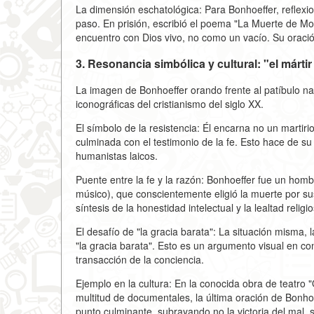
La dimensión eschatológica: Para Bonhoeffer, reflexion
paso. En prisión, escribió el poema "La Muerte de Mo
encuentro con Dios vivo, no como un vacío. Su oració
3. Resonancia simbólica y cultural: "el márti
La imagen de Bonhoeffer orando frente al patíbulo n
iconográficas del cristianismo del siglo XX.
El símbolo de la resistencia: Él encarna no un martirio 
culminada con el testimonio de la fe. Esto hace de su f
humanistas laicos.
Puente entre la fe y la razón: Bonhoeffer fue un ho
músico), que conscientemente eligió la muerte por sus
síntesis de la honestidad intelectual y la lealtad religi
El desafío de "la gracia barata": La situación misma, 
"la gracia barata". Esto es un argumento visual en co
transacción de la conciencia.
Ejemplo en la cultura: En la conocida obra de teatro "
multitud de documentales, la última oración de Bonhoe
punto culminante, subrayando no la victoria del mal, si