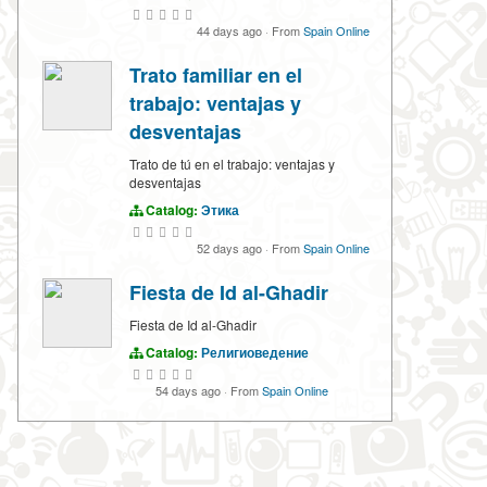
44 days ago
·
From
Spain Online
Trato familiar en el
trabajo: ventajas y
desventajas
Trato de tú en el trabajo: ventajas y
desventajas
Catalog:
Этика
52 days ago
·
From
Spain Online
Fiesta de Id al-Ghadir
Fiesta de Id al-Ghadir
Catalog:
Религиоведение
54 days ago
·
From
Spain Online