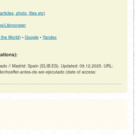
ticles, photo, files etc)
b.es/Libmonster
 the World)
•
Google
•
Yandex
tations):
tado // Madrid: Spain (ELIB.ES). Updated: 09.12.2025. URL:
-Bonhoeffer-antes-de-ser-ejecutado (date of access: