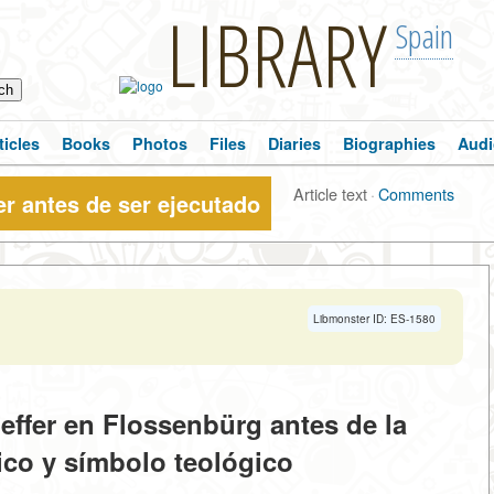
LIBRARY
Spain
ticles
Books
Photos
Files
Diaries
Biographies
Audi
Article text
·
Comments
er antes de ser ejecutado
Libmonster ID: ES-1580
effer en Flossenbürg antes de la
ico y símbolo teológico