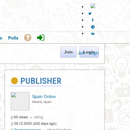
o
Polls
Join
Login
Join
·
Login
PUBLISHER
Spain Online
Madrid, Spain
→
rating
65 views
09.12.2025 (242 days ago)
→
other headings
Религиоведение