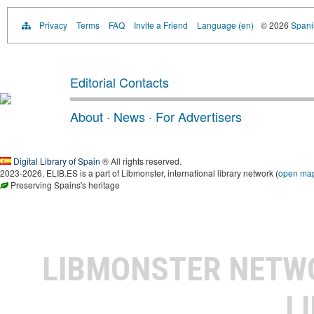
Privacy
Terms
FAQ
Invite a Friend
Language (en)
© 2026
Spanis
Editorial Contacts
About
·
News
·
For Advertisers
Digital Library of Spain
® All rights reserved.
2023-2026, ELIB.ES is a part of Libmonster, international library network (
open ma
Preserving Spains's heritage
LIBMONSTER NET
L