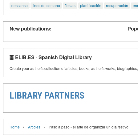
descanso
fines de semana
fiestas
planificación
recuperación
en
New publications:
Popu
ELIB.ES - Spanish Digital Library
Create your author's collection of articles, books, author's works, biographies
LIBRARY PARTNERS
›
›
Home
Articles
Paso a paso - el arte de organizar un día festivo