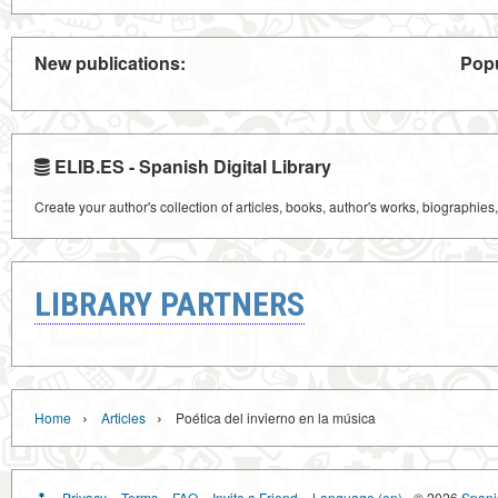
New publications:
Popu
ELIB.ES - Spanish Digital Library
Create your author's collection of articles, books, author's works, biographies
LIBRARY PARTNERS
›
›
Home
Articles
Poética del invierno en la música
Privacy
Terms
FAQ
Invite a Friend
Language (en)
© 2026
Spanis