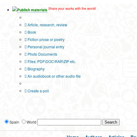
Share your works with the world!
Publish materials
Publication type?
Article, research, review
Book
Fiction prose or poetry
Personal journal entry
Photo Documents
Files: PDF\DOC\RAR\ZIP etc.
Biography
An audiobook or other audio file
Additional options:
Create a poll
Spain
World