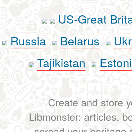
US-Great Brit
Russia
Belarus
Ukr
Tajikistan
Eston
Create and store yo
Libmonster: articles, b
spread your heritage a