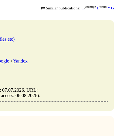
_country2
World
Similar publications:
L
L
Y
G
iles etc)
ogle
•
Yandex
d: 07.07.2026. URL:
f access: 06.08.2026).