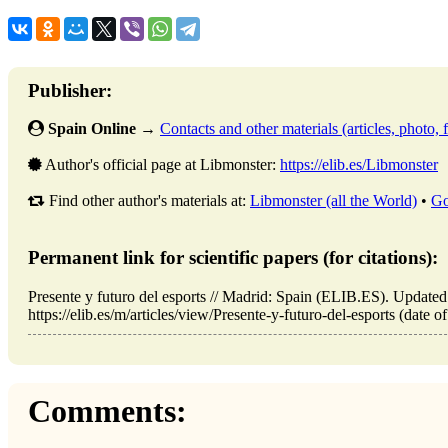
Publisher:
Spain Online
→
Contacts and other materials (articles, photo, f
Author's official page at Libmonster:
https://elib.es/Libmonster
Find other author's materials at:
Libmonster (all the World)
•
Go
Permanent link for scientific papers (for citations):
Presente y futuro del esports // Madrid: Spain (ELIB.ES). Update
https://elib.es/m/articles/view/Presente-y-futuro-del-esports (date o
Comments: