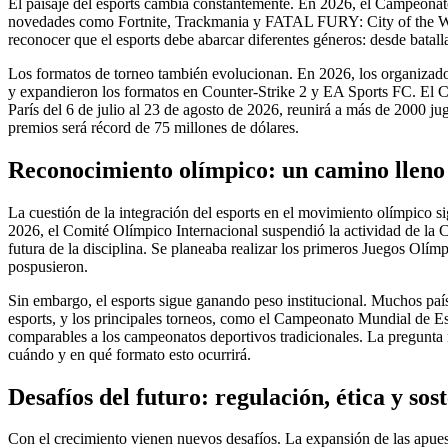
El paisaje del esports cambia constantemente. En 2026, el Campeonat
novedades como Fortnite, Trackmania y FATAL FURY: City of the Wo
reconocer que el esports debe abarcar diferentes géneros: desde batall
Los formatos de torneo también evolucionan. En 2026, los organizado
y expandieron los formatos en Counter-Strike 2 y EA Sports FC. El 
París del 6 de julio al 23 de agosto de 2026, reunirá a más de 2000 j
premios será récord de 75 millones de dólares.
Reconocimiento olímpico: un camino lleno 
La cuestión de la integración del esports en el movimiento olímpico s
2026, el Comité Olímpico Internacional suspendió la actividad de la 
futura de la disciplina. Se planeaba realizar los primeros Juegos Olím
pospusieron.
Sin embargo, el esports sigue ganando peso institucional. Muchos país
esports, y los principales torneos, como el Campeonato Mundial de Es
comparables a los campeonatos deportivos tradicionales. La pregunta n
cuándo y en qué formato esto ocurrirá.
Desafíos del futuro: regulación, ética y sos
Con el crecimiento vienen nuevos desafíos. La expansión de las apues