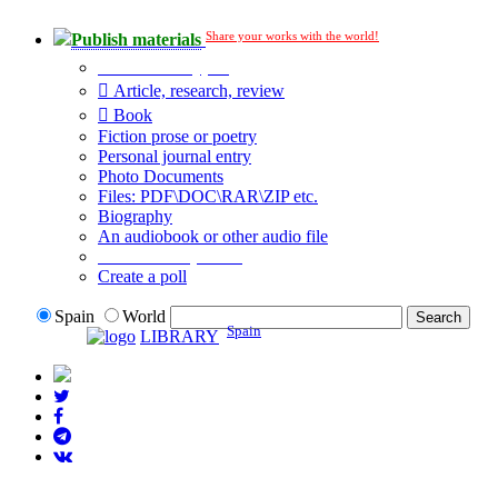
Share your works with the world!
Publish materials
Publication type?
Article, research, review
Book
Fiction prose or poetry
Personal journal entry
Photo Documents
Files: PDF\DOC\RAR\ZIP etc.
Biography
An audiobook or other audio file
Additional options:
Create a poll
Spain
World
Spain
LIBRARY