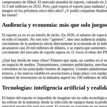
campeonatos de fútbol. El mercado mundial de esports, valorado en 2.
11.5 mil millones en 2032. Pero ¿qué espera el esports para mañana? ¿
imagen en los próximos cinco-diez años? ¿Y podrá conquistar finalment
las masas?
Audiencia y economía: más que solo juego
El esports ya no es un interés de nicho. En 2026, el número de espect
en todo el mundo. No son solo \"gamers\", sino una audiencia amplia 
crecimiento de la audiencia afecta directamente la economía de la indu
alcanzaron casi 20 mil millones de dólares, y se espera que aumenten
crecimiento del mercado de esports supera en 11 veces el ritmo del P
¿Qué hay detrás de estas cifras? Primero que nada, un cambio en el m
un negocio de medios. Transmisiones, contratos publicitarios, mercha
convierten en las principales fuentes de ingresos. Grandes plataforma
torneos, y las marcas establecen asociaciones a largo plazo con equip
volumen de inversiones en la industria superó los 100 millones de dóla
Tecnologías: inteligencia artificial y real
El futuro del esports es imposible de imaginar sin un salto tecnológico.
las esferas de la industria: desde la selección de equipos hasta la pre
principal revolución está por venir. El esports se convierte en un entor