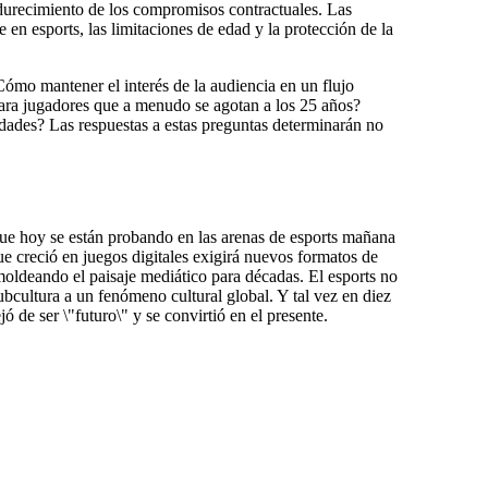
durecimiento de los compromisos contractuales. Las
e en esports, las limitaciones de edad y la protección de la
¿Cómo mantener el interés de la audiencia en un flujo
para jugadores que a menudo se agotan a los 25 años?
dades? Las respuestas a estas preguntas determinarán no
 que hoy se están probando en las arenas de esports mañana
que creció en juegos digitales exigirá nuevos formatos de
 moldeando el paisaje mediático para décadas. El esports no
ubcultura a un fenómeno cultural global. Y tal vez en diez
de ser \"futuro\" y se convirtió en el presente.