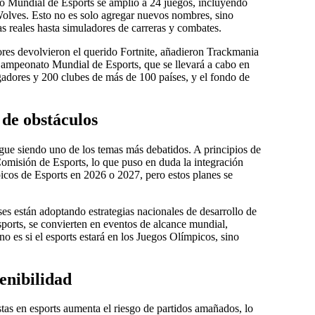
o Mundial de Esports se amplió a 24 juegos, incluyendo
lves. Esto no es solo agregar nuevos nombres, sino
as reales hasta simuladores de carreras y combates.
res devolvieron el querido Fortnite, añadieron Trackmania
Campeonato Mundial de Esports, que se llevará a cabo en
ugadores y 200 clubes de más de 100 países, y el fondo de
de obstáculos
igue siendo uno de los temas más debatidos. A principios de
Comisión de Esports, lo que puso en duda la integración
picos de Esports en 2026 o 2027, pero estos planes se
es están adoptando estrategias nacionales de desarrollo de
ports, se convierten en eventos de alcance mundial,
o es si el esports estará en los Juegos Olímpicos, sino
tenibilidad
tas en esports aumenta el riesgo de partidos amañados, lo