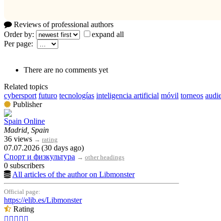
Reviews of professional authors
Order by:
expand all
Per page:
There are no comments yet
Related topics
cybersport
futuro
tecnologías
inteligencia artificial
móvil
torneos
audi
Publisher
Spain Online
Madrid, Spain
36 views
→
rating
07.07.2026 (30 days ago)
Спорт и физкультура
→
other headings
0 subscribers
All articles of the author on Libmonster
Official page:
https://elib.es/Libmonster
Rating




