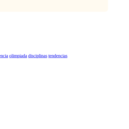
encia
olimpiada
disciplinas
tendencias