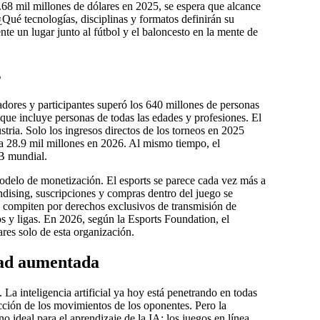
68 mil millones de dólares en 2025, se espera que alcance
Qué tecnologías, disciplinas y formatos definirán su
e un lugar junto al fútbol y el baloncesto en la mente de
s
adores y participantes superó los 640 millones de personas
que incluye personas de todas las edades y profesiones. El
stria. Solo los ingresos directos de los torneos en 2025
 a 28.9 mil millones en 2026. Al mismo tiempo, el
IB mundial.
odelo de monetización. El esports se parece cada vez más a
ndising, suscripciones y compras dentro del juego se
s compiten por derechos exclusivos de transmisión de
os y ligas. En 2026, según la Esports Foundation, el
res solo de esta organización.
idad aumentada
 La inteligencia artificial ya hoy está penetrando en todas
dicción de los movimientos de los oponentes. Pero la
no ideal para el aprendizaje de la IA: los juegos en línea