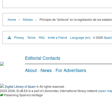
›
›
Home
Articles
Principio de "sinfonía" en la legislación de los esta
Privacy
Terms
FAQ
Invite a Friend
Language (en)
© 2026
Spanis
Editorial Contacts
About
·
News
·
For Advertisers
Digital Library of Spain
® All rights reserved.
2023-2026, ELIB.ES is a part of Libmonster, international library network (
open ma
Preserving Spains's heritage