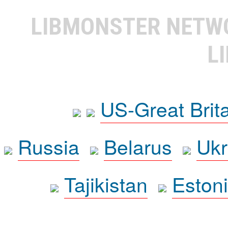
LIBMONSTER NET
L
US-Great Brit
Russia
Belarus
Ukr
Tajikistan
Eston