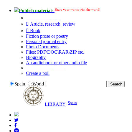
Share your works with the world!
Publish materials
Publication type?
Article, research, review
Book
Fiction prose or poetry
Personal journal entry
Photo Documents
Files: PDF\DOC\RAR\ZIP etc.
Biography
An audiobook or other audio file
Additional options:
Create a poll
Spain
World
Spain
LIBRARY