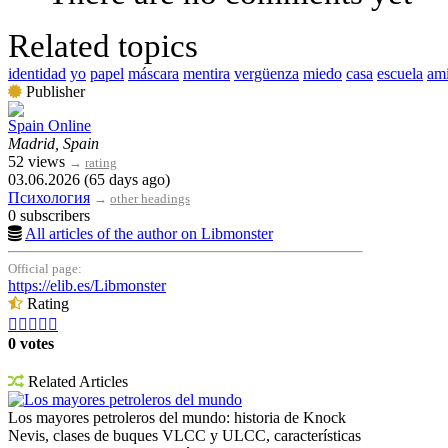
Related topics
identidad
yo
papel
máscara
mentira
vergüenza
miedo
casa
escuela
am
Publisher
Spain Online
Madrid, Spain
52 views
→
rating
03.06.2026 (65 days ago)
Психология
→
other headings
0 subscribers
All articles of the author on Libmonster
Official page:
https://elib.es/Libmonster
Rating





0 votes
Related Articles
Los mayores petroleros del mundo
Los mayores petroleros del mundo: historia de Knock
Nevis, clases de buques VLCC y ULCC, características