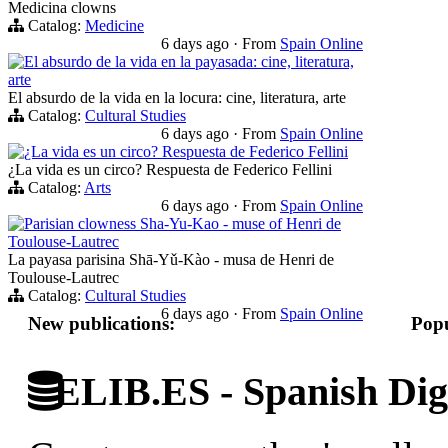
Medicina clowns
Catalog:
Medicine
6 days ago
·
From
Spain Online
El absurdo de la vida en la payasada: cine, literatura,
arte
El absurdo de la vida en la locura: cine, literatura, arte
Catalog:
Cultural Studies
6 days ago
·
From
Spain Online
¿La vida es un circo? Respuesta de Federico Fellini
¿La vida es un circo? Respuesta de Federico Fellini
Catalog:
Arts
6 days ago
·
From
Spain Online
Parisian clowness Sha-Yu-Kao - muse of Henri de
Toulouse-Lautrec
La payasa parisina Shā-Yǔ-Kào - musa de Henri de
Toulouse-Lautrec
Catalog:
Cultural Studies
6 days ago
·
From
Spain Online
New publications:
Popu
ELIB.ES - Spanish Digi