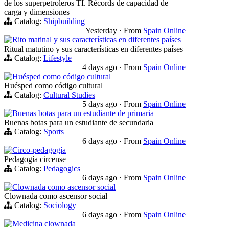
de los superpetroleros TI. Récords de capacidad de
carga y dimensiones
Catalog:
Shipbuilding
Yesterday
·
From
Spain Online
Rito matinal y sus características en diferentes países
Ritual matutino y sus características en diferentes países
Catalog:
Lifestyle
4 days ago
·
From
Spain Online
Huésped como código cultural
Huésped como código cultural
Catalog:
Cultural Studies
5 days ago
·
From
Spain Online
Buenas botas para un estudiante de primaria
Buenas botas para un estudiante de secundaria
Catalog:
Sports
6 days ago
·
From
Spain Online
Circo-pedagogía
Pedagogía circense
Catalog:
Pedagogics
6 days ago
·
From
Spain Online
Clownada como ascensor social
Clownada como ascensor social
Catalog:
Sociology
6 days ago
·
From
Spain Online
Medicina clownada