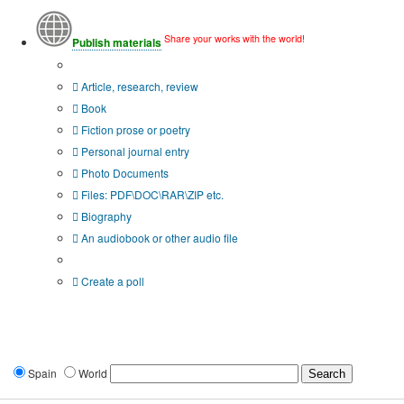
Share your works with the world!
Publish materials
Publication type?
Article, research, review
Book
Fiction prose or poetry
Personal journal entry
Photo Documents
Files: PDF\DOC\RAR\ZIP etc.
Biography
An audiobook or other audio file
Additional options:
Create a poll
Spain
World