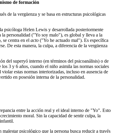
canismo de formación
pués de la vergüenza y se basa en estructuras psicológicas
 la psicóloga Helen Lewis y desarrollada posteriormente
a la personalidad ("Yo soy malo"), es global y lleva a la
, se centra en el
acto
("Yo he actuado mal"). Es específica
arse. De esta manera, la culpa, a diferencia de la vergüenza
ión del
superyó interno
(en términos del psicoanálisis) o de
 los 3 y 6 años, cuando el niño asimila las normas sociales
l violar estas normas interiorizadas, incluso en ausencia de
ertido en posesión interna de la personalidad.
epancia entre la acción real y el ideal interno de "Yo". Esto
l crecimiento moral. Sin la capacidad de sentir culpa, la
nfantil.
n malestar psicológico que la persona busca reducir a través