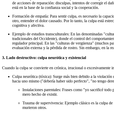
de
acciones de reparación
: disculpas, intentos de corregir el 
está en la base de la confianza social y la cooperación.
Formación de empatía:
Para sentir culpa, es necesario la capaci
otro, entender el dolor causado. Por lo tanto, la culpa está estr
cognitiva y afectiva
.
Ejemplo de estudios transculturales:
En las denominadas
"cultu
tradicionales del Occidente), donde el control del comportamiento
regulador principal. En las
"culturas de vergüenza"
(muchos país
evaluación externa y la pérdida de rostro. Sin embargo, en la 
3. Lado destructivo: culpa neurótica y existencial
Cuando la culpa se convierte en crónica, irracional o excesivamente in
Culpa neurótica (tóxica):
Surge más bien debido a la violación d
hacia uno mismo ("debería haber sido perfecto", "no tengo derec
Instalaciones parentales:
Frases como "yo sacrificé todo p
mero hecho de existir.
Trauma de supervivencia:
Ejemplo clásico es la culpa de
murieron otros.