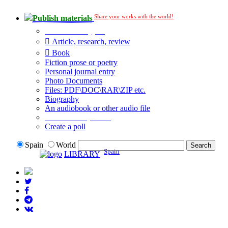
Share your works with the world!
Publish materials
Publication type?
Article, research, review
Book
Fiction prose or poetry
Personal journal entry
Photo Documents
Files: PDF\DOC\RAR\ZIP etc.
Biography
An audiobook or other audio file
Additional options:
Create a poll
Spain
World
Spain
LIBRARY