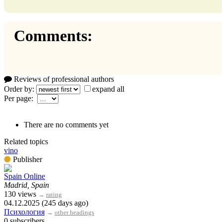
Comments:
Reviews of professional authors
Order by:
expand all
Per page:
There are no comments yet
Related topics
vino
Publisher
Spain Online
Madrid, Spain
130 views
→
rating
04.12.2025 (245 days ago)
Психология
→
other headings
0 subscribers