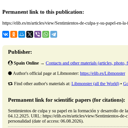
Permanent link to this publication:
https://elib.es/m/articles/view/Sentimientos-de-culpa-y-su-papel-en-la
Publisher:
Spain Online
→
Contacts and other materials (articles, photo, f
Author's official page at Libmonster:
https://elib.es/Libmonster
Find other author's materials at:
Libmonster (all the World)
•
Go
Permanent link for scientific papers (for citations):
Sentimientos de culpa y su papel en la formación y desarrollo de 
04.12.2025. URL: https://elib.es/m/articles/view/Sentimientos-de-c
personalidad (date of access: 06.08.2026).