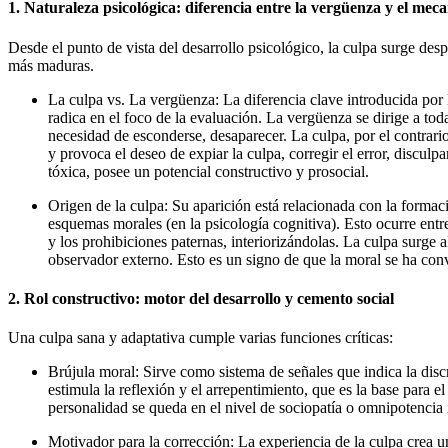
1. Naturaleza psicológica: diferencia entre la vergüenza y el me
Desde el punto de vista del desarrollo psicológico, la culpa surge des
más maduras.
La culpa vs. La vergüenza:
La diferencia clave introducida por
radica en el foco de la evaluación. La vergüenza se dirige a tod
necesidad de esconderse, desaparecer. La culpa, por el contrario
y provoca el deseo de expiar la culpa, corregir el error, disculp
tóxica, posee un potencial
constructivo y prosocial
.
Origen de la culpa:
Su aparición está relacionada con la formac
esquemas morales (en la psicología cognitiva). Esto ocurre entre
y los prohibiciones paternas, interiorizándolas. La culpa surge a
observador externo. Esto es un signo de que la moral se ha conv
2. Rol constructivo: motor del desarrollo y cemento social
Una culpa sana y adaptativa cumple varias funciones críticas:
Brújula moral:
Sirve como sistema de señales que indica la discr
estimula la
reflexión y el arrepentimiento
, que es la base para e
personalidad se queda en el nivel de sociopatía o omnipotencia i
Motivador para la corrección:
La experiencia de la culpa crea u