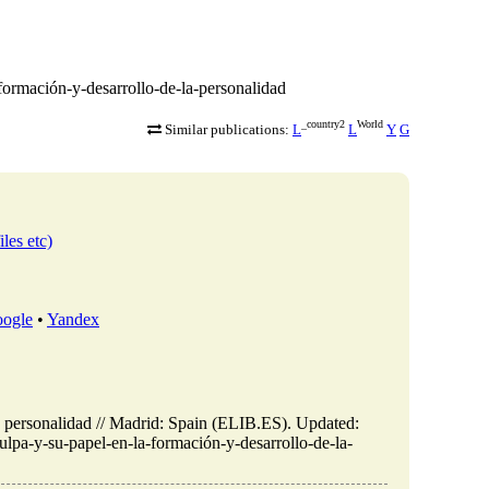
-formación-y-desarrollo-de-la-personalidad
_country2
World
Similar publications:
L
L
Y
G
iles etc)
ogle
•
Yandex
la personalidad // Madrid: Spain (ELIB.ES). Updated:
ulpa-y-su-papel-en-la-formación-y-desarrollo-de-la-